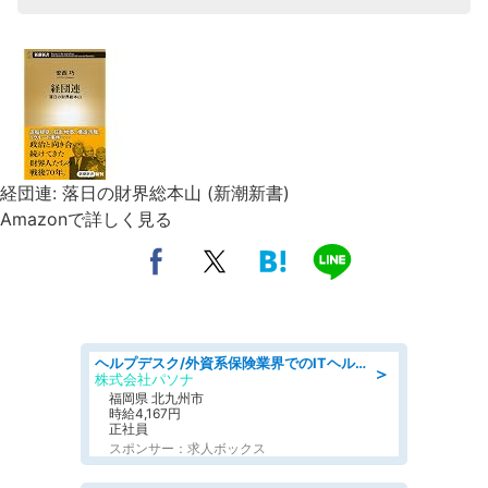
経団連: 落日の財界総本山 (新潮新書)
Amazonで詳しく見る
ヘルプデスク/外資系保険業界でのITヘルプデスク業務/駅近/即日勤務可/ヘルプデスク
＞
株式会社パソナ
福岡県 北九州市
時給4,167円
正社員
スポンサー：求人ボックス