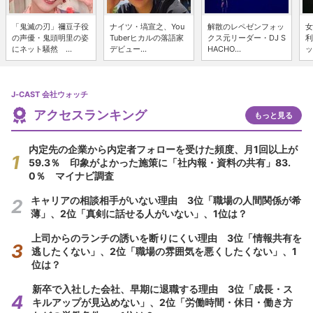
「鬼滅の刃」禰豆子役
ナイツ・塙宣之、You
解散のレペゼンフォッ
女
の声優・鬼頭明里の姿
Tuberヒカルの落語家
クス元リーダー・DJ S
利
にネット騒然 ...
デビュー...
HACHO...
ッ
J-CAST 会社ウォッチ
アクセスランキング
もっと見る
内定先の企業から内定者フォローを受けた頻度、月1回以上が
59.3％ 印象がよかった施策に「社内報・資料の共有」83.
0％ マイナビ調査
キャリアの相談相手がいない理由 3位「職場の人間関係が希
薄」、2位「真剣に話せる人がいない」、1位は？
上司からのランチの誘いを断りにくい理由 3位「情報共有を
逃したくない」、2位「職場の雰囲気を悪くしたくない」、1
位は？
新卒で入社した会社、早期に退職する理由 3位「成長・ス
キルアップが見込めない」、2位「労働時間・休日・働き方