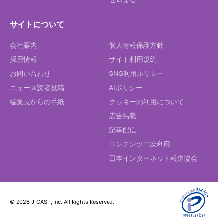
サイトについて
会社案内
個人情報保護方針
採用情報
サイト利用規約
お問い合わせ
SNS利用ポリシー
ニュース読者投稿
AIポリシー
編集長からの手紙
クッキーの利用について
広告掲載
記事配信
コンテンツ二次利用
日本インターネット報道協会
© 2026 J-CAST, Inc. All Rights Reserved.