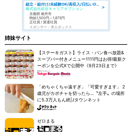
組立・組付け/未経験OK/高収入/日払いOK/寮費無料/交替制
＞
株式会社綜合キャリアオプション
京都府 南丹市
時給1,500円～1,875円
正社員 / 派遣社員
スポンサー：求人ボックス
姉妹サイト
【ステーキガスト】ライス・パン食べ放題&
スープバー付きメニュー1111円はお得!最新ク
ーポンを公式Xで公開中《9月23日まで》
「めちゃくちゃ遠すぎ」「可愛すぎます」 2
歳児がカボチャを切ったら...〝左手〟の場所
に5.3万人もん絶|Jタウンネット
ゼロまる