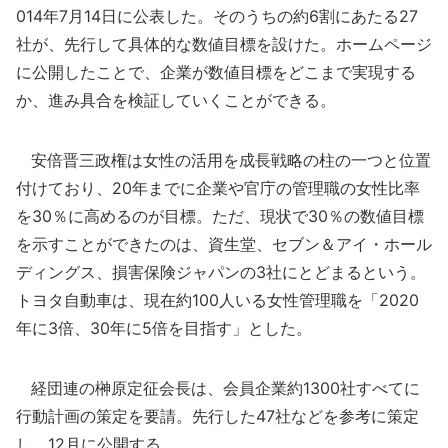
014年7月14日に公表した。そのうちの約6割にあたる27
社が、先行して具体的な数値目標を設けた。ホームページ
に公開したことで、企業が数値目標をどこまで実現する
か、進み具合を検証していくことができる。
安倍晋三政権は女性の活用を成長戦略の柱の一つと位置
付けており、20年までに企業や官庁の管理職の女性比率
を30％に高めるのが目標。ただ、現状で30％の数値目標
を示すことができたのは、資生堂、セブン＆アイ・ホール
ディングス、損害保険ジャパンの3社にとどまるという。
トヨタ自動車は、現在約100人いる女性管理職を「2020
年に3倍、30年に5倍を目指す」とした。
経団連の榊原定征会長は、会員企業約1300社すべてに
行動計画の策定を要請。先行した47社などを参考に策定
し、12月に公開する。