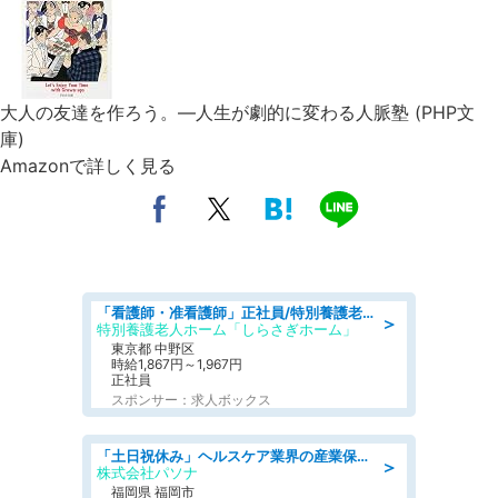
大人の友達を作ろう。―人生が劇的に変わる人脈塾 (PHP文
庫)
Amazonで詳しく見る
「看護師・准看護師」正社員/特別養護老人ホーム/正看護師,准看護師
＞
特別養護老人ホーム「しらさぎホーム」
東京都 中野区
時給1,867円～1,967円
正社員
スポンサー：求人ボックス
「土日祝休み」ヘルスケア業界の産業保健師/高時給/未経験OK/要資格:保健師、正看護師
＞
株式会社パソナ
福岡県 福岡市