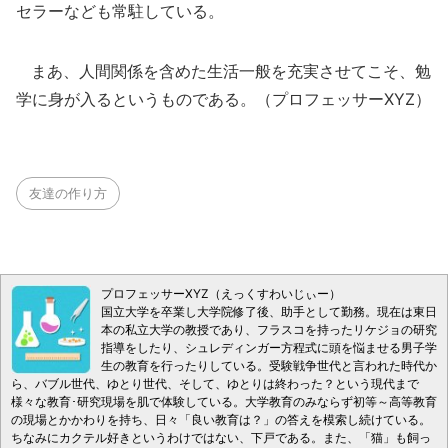
セラーなども常駐している。
まあ、人間関係を含めた生活一般を充実させてこそ、勉
学に身が入るというものである。（プロフェッサーXYZ）
友達の作り方
プロフェッサーXYZ（えっくすわいじぃー）
国立大学を卒業し大学院修了後、助手として勤務。現在は東日
本の私立大学の教授であり、フラスコを持ったリケジョの研究
指導をしたり、シュレディンガー方程式に頭を悩ませる男子学
生の教育を行ったりしている。受験戦争世代と言われた時代か
ら、バブル世代、ゆとり世代、そして、ゆとりは終わった？という現代まで
様々な教育･研究現場を肌で体験している。大学教育のみならず初等～高等教育
の現場とかかわりを持ち、日々「良い教育は？」の答えを模索し続けている。
ちなみにカクテル好きというわけではない、下戸である。また、「猫」も飼っ