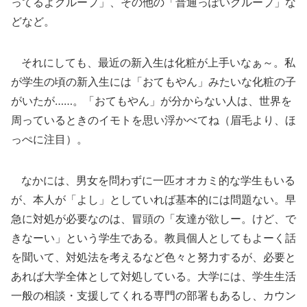
ってるよグループ」、その他の「普通っぽいグループ」な
どなど。
それにしても、最近の新入生は化粧が上手いなぁ～。私
が学生の頃の新入生には「おてもやん」みたいな化粧の子
がいたが……。「おてもやん」が分からない人は、世界を
周っているときのイモトを思い浮かべてね（眉毛より、ほ
っぺに注目）。
なかには、男女を問わずに一匹オオカミ的な学生もいる
が、本人が「よし」としていれば基本的には問題ない。早
急に対処が必要なのは、冒頭の「友達が欲しー。けど、で
きなーい」という学生である。教員個人としてもよーく話
を聞いて、対処法を考えるなど色々と努力するが、必要と
あれば大学全体として対処している。大学には、学生生活
一般の相談・支援してくれる専門の部署もあるし、カウン