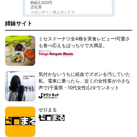
時給2,300円
正社員
スポンサー：求人ボックス
姉妹サイト
ミセスドーナツ全4種を実食レビュー!可愛さ
も食べ応えもばっちりで大満足。
気付かないうちに経血でズボンを汚していた
私。電車に乗ったら、近くの女性客が小さな
声で(千葉県・10代女性)|Jタウンネット
ゼロまる