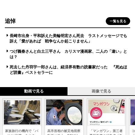
追悼
一覧を見る
長崎市出身・平和訴えた美輪明宏さん死去 ラストメッセージでも
訴え「愛があれば 戦争なんか起こりません」
つげ義春さんと白土三平さん カリスマ漫画家、二人の「違い」と
は？
死去した丹羽宇一郎さんは、経済界有数の読書家だった 『死ぬほ
ど読書』ベストセラーに
動画で見る
画像で見る
家族旅行の機内で「パ
高市首相の被災地視察
「マンガワン」第三者
コ