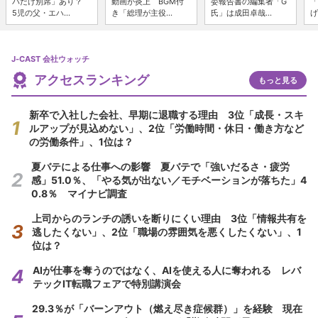
パだけ別席」あり？
動画が炎上 BGM付
委報告書の編集者「G
「
5児の父・エハ...
き「総理が主役...
氏」は成田卓哉...
げ
J-CAST 会社ウォッチ
アクセスランキング
もっと見る
新卒で入社した会社、早期に退職する理由 3位「成長・スキ
ルアップが見込めない」、2位「労働時間・休日・働き方など
の労働条件」、1位は？
夏バテによる仕事への影響 夏バテで「強いだるさ・疲労
感」51.0％、「やる気が出ない／モチベーションが落ちた」4
0.8％ マイナビ調査
上司からのランチの誘いを断りにくい理由 3位「情報共有を
逃したくない」、2位「職場の雰囲気を悪くしたくない」、1
位は？
AIが仕事を奪うのではなく、AIを使える人に奪われる レバ
テックIT転職フェアで特別講演会
29.3％が「バーンアウト（燃え尽き症候群）」を経験 現在