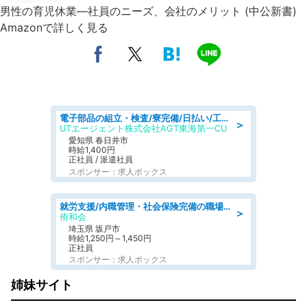
男性の育児休業―社員のニーズ、会社のメリット (中公新書)
Amazonで詳しく見る
電子部品の組立・検査/寮完備/日払い/工場・製造
＞
UTエージェント株式会社AGT東海第一CU
愛知県 春日井市
時給1,400円
正社員 / 派遣社員
スポンサー：求人ボックス
就労支援/内職管理・社会保険完備の職場で生活支援員
＞
侑和会
埼玉県 坂戸市
時給1,250円～1,450円
正社員
スポンサー：求人ボックス
姉妹サイト