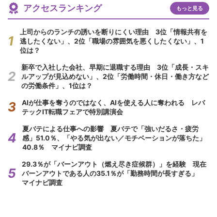
アクセスランキング
もっと見る
上司からのランチの誘いを断りにくい理由 3位「情報共有を
逃したくない」、2位「職場の雰囲気を悪くしたくない」、1
位は？
新卒で入社した会社、早期に退職する理由 3位「成長・スキ
ルアップが見込めない」、2位「労働時間・休日・働き方など
の労働条件」、1位は？
AIが仕事を奪うのではなく、AIを使える人に奪われる レバ
テックIT転職フェアで特別講演会
夏バテによる仕事への影響 夏バテで「強いだるさ・疲労
感」51.0％、「やる気が出ない／モチベーションが落ちた」
40.8％ マイナビ調査
29.3％が「バーンアウト（燃え尽き症候群）」を経験 現在
バーンアウトである人の35.1％が「勤務時間が長すぎる」
マイナビ調査