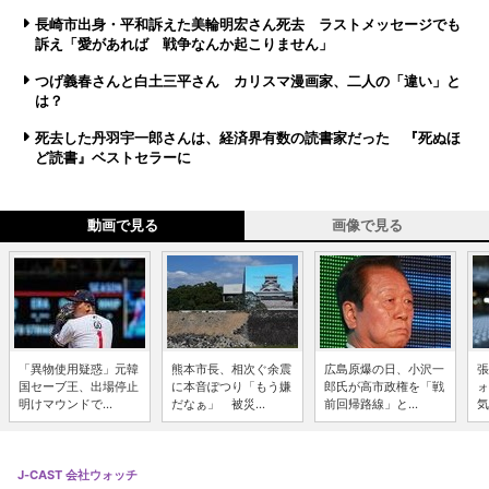
長崎市出身・平和訴えた美輪明宏さん死去 ラストメッセージでも
訴え「愛があれば 戦争なんか起こりません」
つげ義春さんと白土三平さん カリスマ漫画家、二人の「違い」と
は？
死去した丹羽宇一郎さんは、経済界有数の読書家だった 『死ぬほ
ど読書』ベストセラーに
動画で見る
画像で見る
「異物使用疑惑」元韓
熊本市長、相次ぐ余震
広島原爆の日、小沢一
張
国セーブ王、出場停止
に本音ぽつり「もう嫌
郎氏が高市政権を「戦
ォ
明けマウンドで...
だなぁ」 被災...
前回帰路線」と...
気
J-CAST 会社ウォッチ