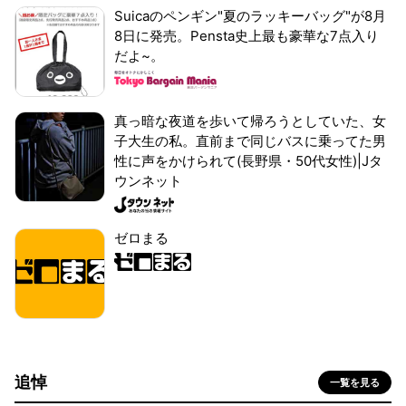
Suicaのペンギン"夏のラッキーバッグ"が8月
8日に発売。Pensta史上最も豪華な7点入り
だよ~。
真っ暗な夜道を歩いて帰ろうとしていた、女
子大生の私。直前まで同じバスに乗ってた男
性に声をかけられて(長野県・50代女性)|Jタ
ウンネット
ゼロまる
追悼
一覧を見る