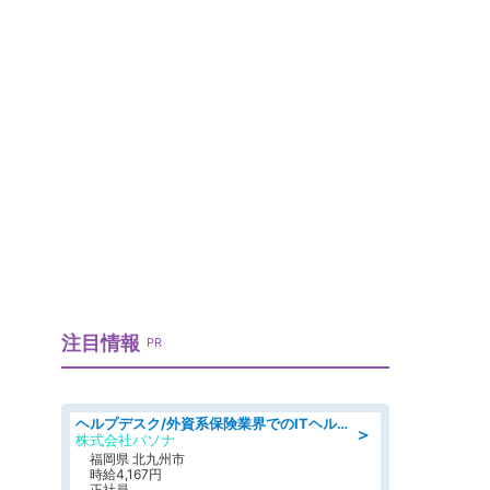
注目情報
PR
ヘルプデスク/外資系保険業界でのITヘルプデスク業務/駅近/即日勤務可/ヘルプデスク
＞
株式会社パソナ
福岡県 北九州市
時給4,167円
正社員