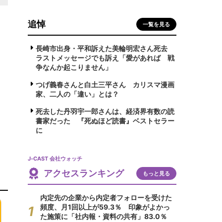
追悼
一覧を見る
長崎市出身・平和訴えた美輪明宏さん死去
ラストメッセージでも訴え「愛があれば 戦
争なんか起こりません」
つげ義春さんと白土三平さん カリスマ漫画
家、二人の「違い」とは？
死去した丹羽宇一郎さんは、経済界有数の読
書家だった 『死ぬほど読書』ベストセラー
に
J-CAST 会社ウォッチ
アクセスランキング
もっと見る
内定先の企業から内定者フォローを受けた
頻度、月1回以上が59.3％ 印象がよかっ
た施策に「社内報・資料の共有」83.0％