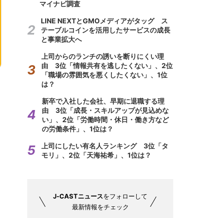
マイナビ調査
LINE NEXTとGMOメディアがタッグ ス
テーブルコインを活用したサービスの成長
と事業拡大へ
上司からのランチの誘いを断りにくい理
由 3位「情報共有を逃したくない」、2位
「職場の雰囲気を悪くしたくない」、1位
は？
新卒で入社した会社、早期に退職する理
由 3位「成長・スキルアップが見込めな
い」、2位「労働時間・休日・働き方など
の労働条件」、1位は？
上司にしたい有名人ランキング 3位「タ
モリ」、2位「天海祐希」、1位は？
J-CASTニュース
をフォローして
最新情報をチェック