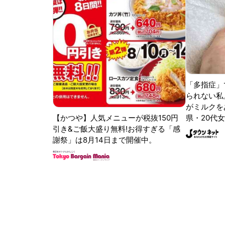
「多指症」
られない私
がミルクをあ
【かつや】人気メニューが税抜150円
県・20代女
引き&ご飯大盛り無料!お得すぎる「感
謝祭」は8月14日まで開催中。