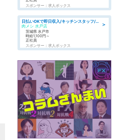
スポンサー：求人ボックス
日払いOKで即日収入/キッチンスタッフ/「原付免許必須」デリバリー業務など、自己成長可能な幅広い仕事に挑戦!髪型自由&ピアス・ネイルOK/茨城県/水戸市
＞
肉メシ 水戸店
茨城県 水戸市
時給1,100円～
正社員
スポンサー：求人ボックス