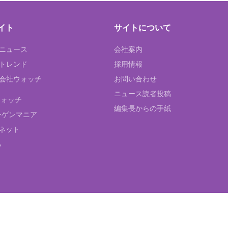
イト
サイトについて
Tニュース
会社案内
Tトレンド
採用情報
ST会社ウォッチ
お問い合わせ
ニュース読者投稿
ウォッチ
編集長からの手紙
ーゲンマニア
ネット
る