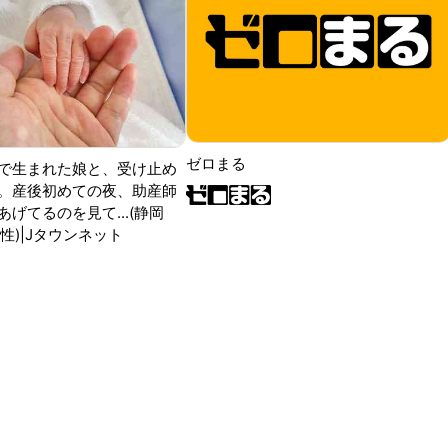
ゼロまる
で生まれた娘と、受け止め
。産後初めての夜、助産師
げてるのを見て...(静岡
性)|Jタウンネット