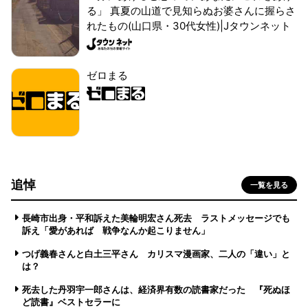
る」 真夏の山道で見知らぬお婆さんに握らさ
れたもの(山口県・30代女性)|Jタウンネット
ゼロまる
追悼
一覧を見る
長崎市出身・平和訴えた美輪明宏さん死去 ラストメッセージでも
訴え「愛があれば 戦争なんか起こりません」
つげ義春さんと白土三平さん カリスマ漫画家、二人の「違い」と
は？
死去した丹羽宇一郎さんは、経済界有数の読書家だった 『死ぬほ
ど読書』ベストセラーに