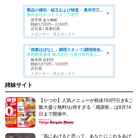
製品の梱包・組立および検査・ 奥州市江刺/大手企業で長期安定 梱包・検査・組立/半年経過毎に5万円の報奨金有
＞
株式会社ホットスタッフ岩手
岩手県 金ケ崎町
時給1,720円～2,150円
正社員 / 派遣社員
スポンサー：求人ボックス
「残業ほぼなし」調理スタッフ/調理師免許必須/正職員/日勤のみ/介護付き有料老人ホーム/社会保障完備
＞
群馬郵便逓送 株式会社/介護付有料老人ホーム ふる里
栃木県 足利市
時給1,073円～1,100円
正社員
スポンサー：求人ボックス
姉妹サイト
【かつや】人気メニューが税抜150円引き&ご
飯大盛り無料!お得すぎる「感謝祭」は8月14
日まで開催中。
「孫にあげると思って、あなたにこれをあげ