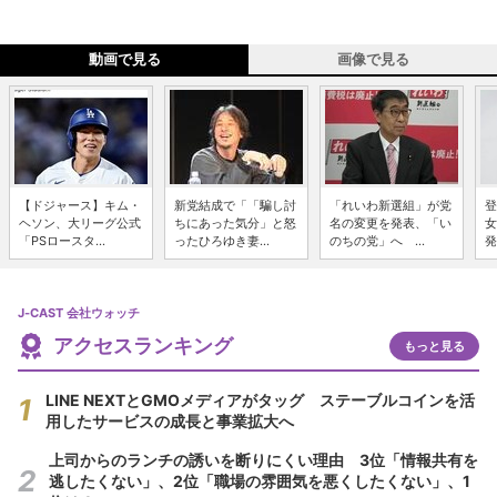
動画で見る
画像で見る
【ドジャース】キム・
新党結成で「「騙し討
「れいわ新選組」が党
登
ヘソン、大リーグ公式
ちにあった気分」と怒
名の変更を発表、「い
女
「PSロースタ...
ったひろゆき妻...
のちの党」へ ...
発
J-CAST 会社ウォッチ
アクセスランキング
もっと見る
LINE NEXTとGMOメディアがタッグ ステーブルコインを活
用したサービスの成長と事業拡大へ
上司からのランチの誘いを断りにくい理由 3位「情報共有を
逃したくない」、2位「職場の雰囲気を悪くしたくない」、1