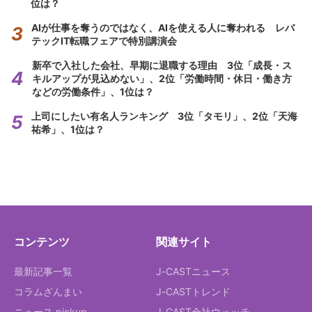
位は？
AIが仕事を奪うのではなく、AIを使える人に奪われる レバ
テックIT転職フェアで特別講演会
新卒で入社した会社、早期に退職する理由 3位「成長・ス
キルアップが見込めない」、2位「労働時間・休日・働き方
などの労働条件」、1位は？
上司にしたい有名人ランキング 3位「タモリ」、2位「天海
祐希」、1位は？
コンテンツ
関連サイト
最新記事一覧
J-CASTニュース
コラムざんまい
J-CASTトレンド
ニュース pickup
J-CAST会社ウォッチ