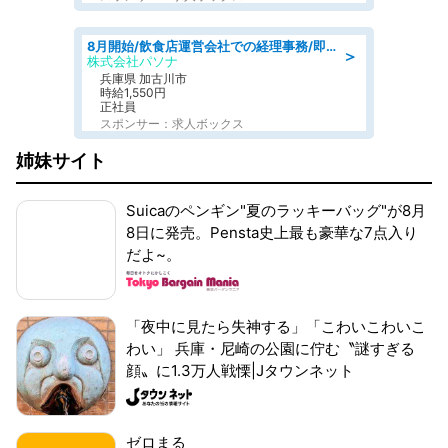
8月開始/飲食店運営会社での経理事務/即日勤務可/車通勤可/経理/一般事務
＞
株式会社パソナ
兵庫県 加古川市
時給1,550円
正社員
スポンサー：求人ボックス
姉妹サイト
Suicaのペンギン"夏のラッキーバッグ"が8月
8日に発売。Pensta史上最も豪華な7点入り
だよ~。
「夜中に見たら失神する」「こわいこわいこ
わい」 兵庫・尼崎の公園に佇む〝謎すぎる
顔〟に1.3万人戦慄|Jタウンネット
ゼロまる