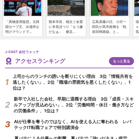
「異物使用疑惑」元韓
熊本市長、相次ぐ余震
広島原爆の日、小沢一
張
国セーブ王、出場停止
に本音ぽつり「もう嫌
郎氏が高市政権を「戦
ォ
明けマウンドで...
だなぁ」 被災...
前回帰路線」と...
気
J-CAST 会社ウォッチ
アクセスランキング
もっと見る
上司からのランチの誘いを断りにくい理由 3位「情報共有を
逃したくない」、2位「職場の雰囲気を悪くしたくない」、1
位は？
新卒で入社した会社、早期に退職する理由 3位「成長・スキ
ルアップが見込めない」、2位「労働時間・休日・働き方など
の労働条件」、1位は？
AIが仕事を奪うのではなく、AIを使える人に奪われる レバ
テックIT転職フェアで特別講演会
夏バテによる仕事への影響 夏バテで「強いだるさ・疲労