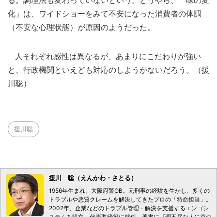
る。調理法も変わっていないという。どうやら、「味の変
化」は、ワイドショーをみて不安になった消費者の体調
（不安な心理状態）が原因のようだった。
人それぞれ感性は異なるが、あまりにこだわりが強い
と、行政機関といえども対応のしようがないだろう。（援
川聡）
援川聡
援川 聡（えんかわ・さとる）
1956年生まれ。大阪府警OB。元刑事の経験を生かし、多くの
トラブルや悪質クレームを解決してきたプロの「特命担当」。
2002年、企業などのトラブル管理・解決を支援する
エンゴシ
ステム
を設立、代表取締役に就任。著書に『理不尽な人に克つ