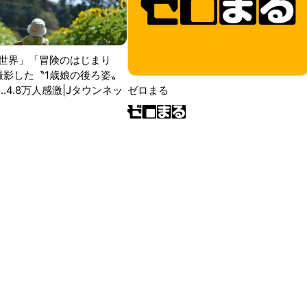
世界」「冒険のはじまり
が撮影した〝1歳娘の後ろ姿〟
ゼロまる
..4.8万人感激|Jタウンネッ