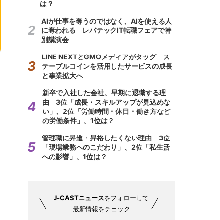
は？
AIが仕事を奪うのではなく、AIを使える人
に奪われる レバテックIT転職フェアで特
別講演会
LINE NEXTとGMOメディアがタッグ ス
テーブルコインを活用したサービスの成長
と事業拡大へ
新卒で入社した会社、早期に退職する理
由 3位「成長・スキルアップが見込めな
い」、2位「労働時間・休日・働き方など
の労働条件」、1位は？
管理職に昇進・昇格したくない理由 3位
「現場業務へのこだわり」、2位「私生活
への影響」、1位は？
J-CASTニュース
をフォローして
最新情報をチェック