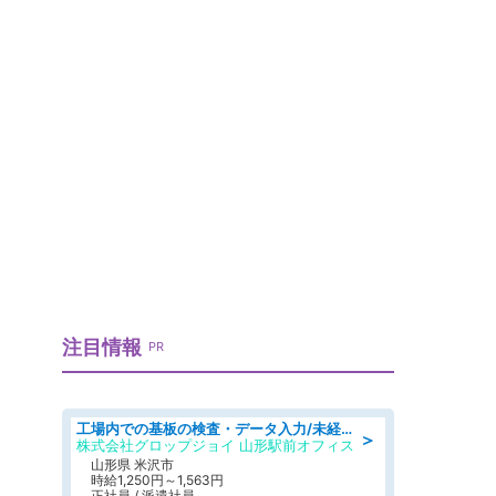
注目情報
PR
工場内での基板の検査・データ入力/未経験歓迎/交通費支給/食堂あり
＞
株式会社グロップジョイ 山形駅前オフィス
山形県 米沢市
時給1,250円～1,563円
正社員 / 派遣社員