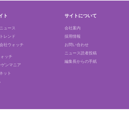
イト
サイトについて
Tニュース
会社案内
Tトレンド
採用情報
ST会社ウォッチ
お問い合わせ
ニュース読者投稿
ウォッチ
編集長からの手紙
ーゲンマニア
ネット
る