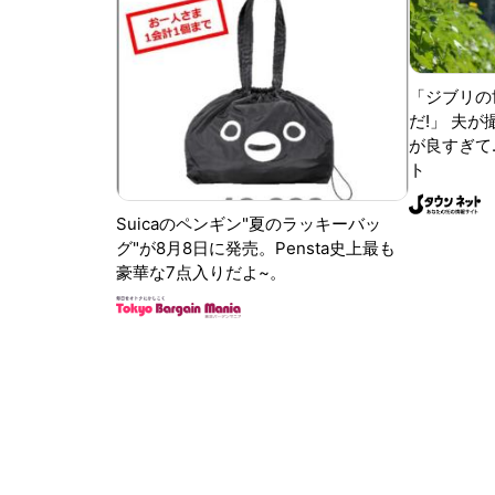
「ジブリの
だ!」 夫
が良すぎて.
ト
Suicaのペンギン"夏のラッキーバッ
グ"が8月8日に発売。Pensta史上最も
豪華な7点入りだよ~。