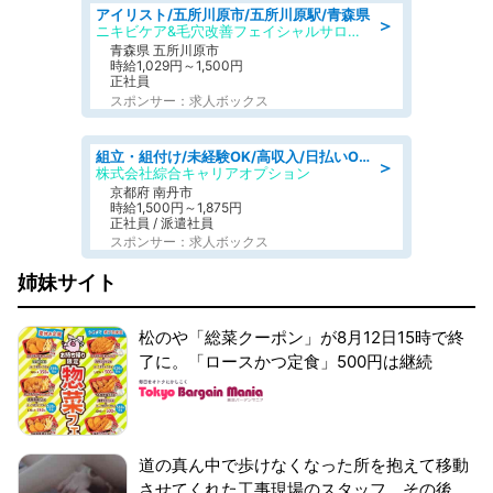
アイリスト/五所川原市/五所川原駅/青森県
＞
ニキビケア&毛穴改善フェイシャルサロン BELDAD
青森県 五所川原市
時給1,029円～1,500円
正社員
スポンサー：求人ボックス
組立・組付け/未経験OK/高収入/日払いOK/寮費無料/交替制
＞
株式会社綜合キャリアオプション
京都府 南丹市
時給1,500円～1,875円
正社員 / 派遣社員
スポンサー：求人ボックス
姉妹サイト
松のや「総菜クーポン」が8月12日15時で終
了に。「ロースかつ定食」500円は継続
道の真ん中で歩けなくなった所を抱えて移動
させてくれた工事現場のスタッフ。その後、