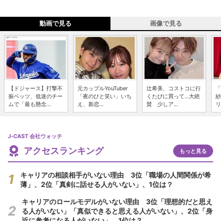
動画で見る
画像で見る
【ドジャース】打撃不
元カップルYouTuber
辻希美、コストコに行
「
振ベッツ、低迷のチー
「夜のひと笑い」いち
くたびに買って...大絶
紗
ムで「最も懸念...
え、新恋...
賛 少しア...
リ
J-CAST 会社ウォッチ
アクセスランキング
もっと見る
キャリアの相談相手がいない理由 3位「職場の人間関係が希
薄」、2位「真剣に話せる人がいない」、1位は？
キャリアのロールモデルがいない理由 3位「理想的だと思え
る人がいない」「真似できると思える人がいない」、2位「身
近に参考になる人がいない」、1位は？