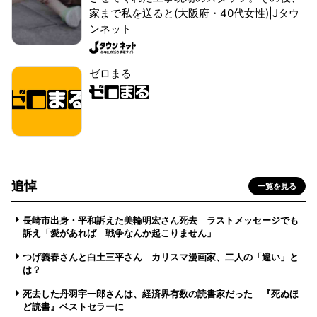
家まで私を送ると(大阪府・40代女性)|Jタウ
ンネット
ゼロまる
追悼
一覧を見る
長崎市出身・平和訴えた美輪明宏さん死去 ラストメッセージでも
訴え「愛があれば 戦争なんか起こりません」
つげ義春さんと白土三平さん カリスマ漫画家、二人の「違い」と
は？
死去した丹羽宇一郎さんは、経済界有数の読書家だった 『死ぬほ
ど読書』ベストセラーに