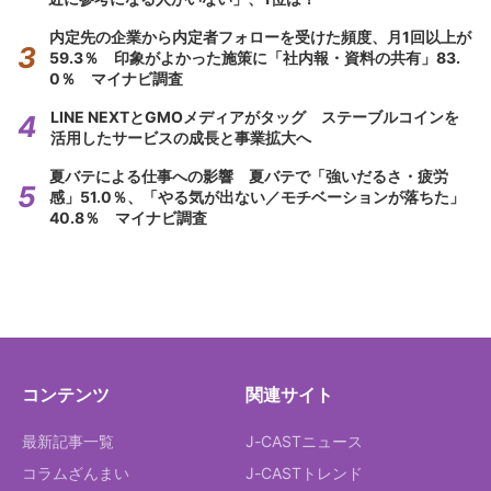
内定先の企業から内定者フォローを受けた頻度、月1回以上が
59.3％ 印象がよかった施策に「社内報・資料の共有」83.
0％ マイナビ調査
LINE NEXTとGMOメディアがタッグ ステーブルコインを
活用したサービスの成長と事業拡大へ
夏バテによる仕事への影響 夏バテで「強いだるさ・疲労
感」51.0％、「やる気が出ない／モチベーションが落ちた」
40.8％ マイナビ調査
コンテンツ
関連サイト
最新記事一覧
J-CASTニュース
コラムざんまい
J-CASTトレンド