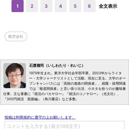
1
2
3
4
5
6
全文表示
航空会社
石渡嶺司（いしわたり・れいじ）
1975年生まれ。東洋大学社会学部卒業。2003年からライタ
ー・大学ジャーナリストとして活動、現在に至る。大学のオー
プンキャンパスには「高校の進路の関係者」、就職・採用関連
では「報道関係者」と言い張り出没、小ネタを拾うのが趣味兼
仕事。主な著書に『就活のバカヤロー』『就活のコノヤロー』（光文社）、
『300円就活 面接編』（角川書店）など多数。