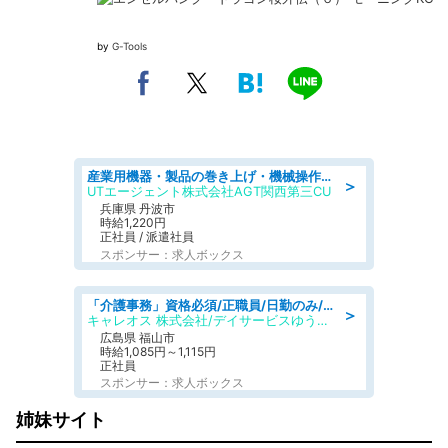
by
G-Tools
産業用機器・製品の巻き上げ・機械操作・材料補充/寮完備/日勤/日払い/工場・製造
＞
UTエージェント株式会社AGT関西第三CU
兵庫県 丹波市
時給1,220円
正社員 / 派遣社員
スポンサー：求人ボックス
「介護事務」資格必須/正職員/日勤のみ/デイサービス
＞
キャレオス 株式会社/デイサービスゆうゆう南本庄
広島県 福山市
時給1,085円～1,115円
正社員
スポンサー：求人ボックス
姉妹サイト