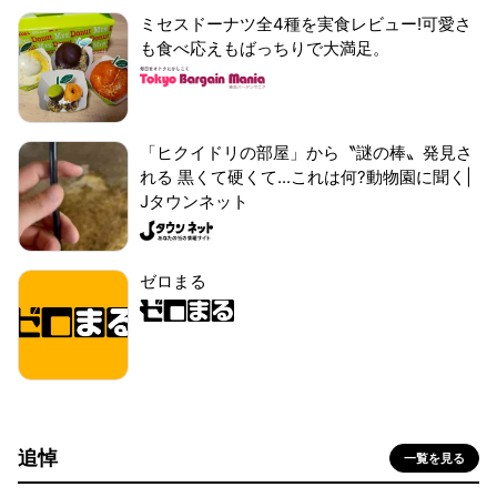
ミセスドーナツ全4種を実食レビュー!可愛さ
も食べ応えもばっちりで大満足。
「ヒクイドリの部屋」から〝謎の棒〟発見さ
れる 黒くて硬くて...これは何?動物園に聞く|
Jタウンネット
ゼロまる
追悼
一覧を見る