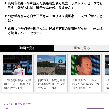
長崎市出身・平和訴えた美輪明宏さん死去 ラストメッセージでも
訴え「愛があれば 戦争なんか起こりません」
つげ義春さんと白土三平さん カリスマ漫画家、二人の「違い」と
は？
死去した丹羽宇一郎さんは、経済界有数の読書家だった 『死ぬほ
ど読書』ベストセラーに
動画で見る
画像で見る
「異物使用疑惑」元韓
熊本市長、相次ぐ余震
広島原爆の日、小沢一
張
国セーブ王、出場停止
に本音ぽつり「もう嫌
郎氏が高市政権を「戦
ォ
明けマウンドで...
だなぁ」 被災...
前回帰路線」と...
気
J-CAST 会社ウォッチ