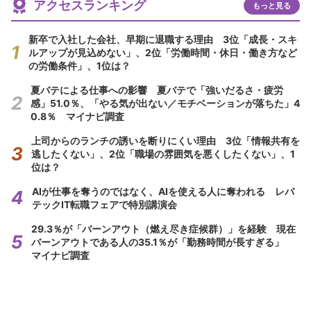
アクセスランキング
もっと見る
新卒で入社した会社、早期に退職する理由 3位「成長・スキ
ルアップが見込めない」、2位「労働時間・休日・働き方など
の労働条件」、1位は？
夏バテによる仕事への影響 夏バテで「強いだるさ・疲労
感」51.0％、「やる気が出ない／モチベーションが落ちた」4
0.8％ マイナビ調査
上司からのランチの誘いを断りにくい理由 3位「情報共有を
逃したくない」、2位「職場の雰囲気を悪くしたくない」、1
位は？
AIが仕事を奪うのではなく、AIを使える人に奪われる レバ
テックIT転職フェアで特別講演会
29.3％が「バーンアウト（燃え尽き症候群）」を経験 現在
バーンアウトである人の35.1％が「勤務時間が長すぎる」
マイナビ調査