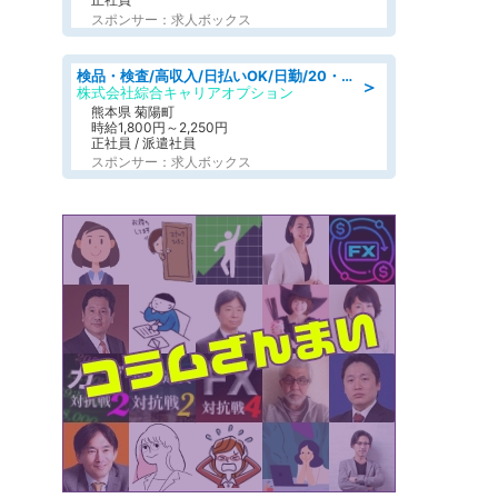
スポンサー：求人ボックス
検品・検査/高収入/日払いOK/日勤/20・30・40代活躍中/製造 工場
＞
株式会社綜合キャリアオプション
熊本県 菊陽町
時給1,800円～2,250円
正社員 / 派遣社員
スポンサー：求人ボックス