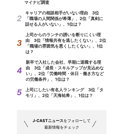
マイナビ調査
キャリアの相談相手がいない理由 3位
「職場の人間関係が希薄」、2位「真剣に
話せる人がいない」、1位は？
上司からのランチの誘いを断りにくい理
由 3位「情報共有を逃したくない」、2位
「職場の雰囲気を悪くしたくない」、1位
は？
新卒で入社した会社、早期に退職する理
由 3位「成長・スキルアップが見込めな
い」、2位「労働時間・休日・働き方など
の労働条件」、1位は？
上司にしたい有名人ランキング 3位「タ
モリ」、2位「天海祐希」、1位は？
J-CASTニュース
をフォローして
最新情報をチェック