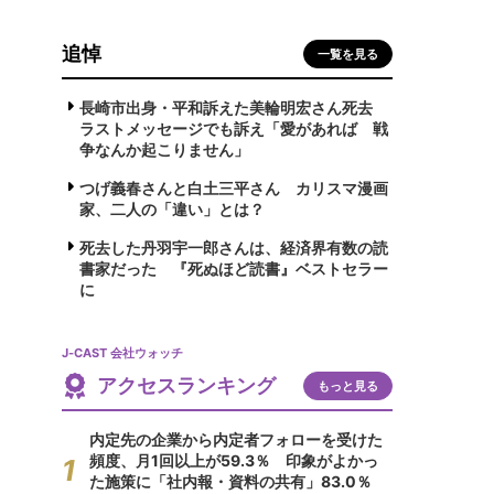
追悼
一覧を見る
長崎市出身・平和訴えた美輪明宏さん死去
ラストメッセージでも訴え「愛があれば 戦
争なんか起こりません」
つげ義春さんと白土三平さん カリスマ漫画
家、二人の「違い」とは？
死去した丹羽宇一郎さんは、経済界有数の読
書家だった 『死ぬほど読書』ベストセラー
に
J-CAST 会社ウォッチ
アクセスランキング
もっと見る
内定先の企業から内定者フォローを受けた
頻度、月1回以上が59.3％ 印象がよかっ
た施策に「社内報・資料の共有」83.0％