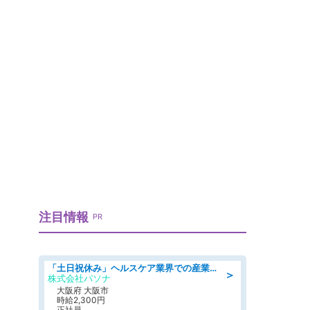
注目情報
PR
「土日祝休み」ヘルスケア業界での産業保健師業務/看護師/高時給/要資格:正看護師
＞
株式会社パソナ
大阪府 大阪市
時給2,300円
正社員