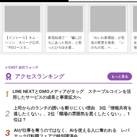
【ドジャース】キム・
新党結成で「「騙し討
「れいわ新選組」が党
登
ヘソン、大リーグ公式
ちにあった気分」と怒
名の変更を発表、「い
女
「PSロースタ...
ったひろゆき妻...
のちの党」へ ...
発
J-CAST 会社ウォッチ
アクセスランキング
もっと見る
LINE NEXTとGMOメディアがタッグ ステーブルコインを活
用したサービスの成長と事業拡大へ
上司からのランチの誘いを断りにくい理由 3位「情報共有を
逃したくない」、2位「職場の雰囲気を悪くしたくない」、1
位は？
AIが仕事を奪うのではなく、AIを使える人に奪われる レバ
テックIT転職フェアで特別講演会