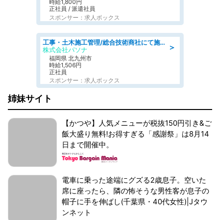
時給1,800円
正社員 / 派遣社員
スポンサー：求人ボックス
工事・土木施工管理/総合技術商社にて施工管理のお仕事/即日勤務可/車通勤可/工事・土木施工管理/生産・品質管理
＞
株式会社パソナ
福岡県 北九州市
時給1,506円
正社員
スポンサー：求人ボックス
姉妹サイト
【かつや】人気メニューが税抜150円引き&ご
飯大盛り無料!お得すぎる「感謝祭」は8月14
日まで開催中。
電車に乗った途端にグズる2歳息子。空いた
席に座ったら、隣の怖そうな男性客が息子の
帽子に手を伸ばし(千葉県・40代女性)|Jタウ
ンネット