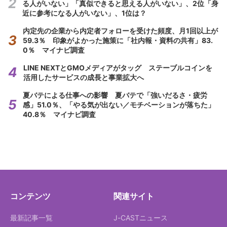
る人がいない」「真似できると思える人がいない」、2位「身
近に参考になる人がいない」、1位は？
内定先の企業から内定者フォローを受けた頻度、月1回以上が
59.3％ 印象がよかった施策に「社内報・資料の共有」83.
0％ マイナビ調査
LINE NEXTとGMOメディアがタッグ ステーブルコインを
活用したサービスの成長と事業拡大へ
夏バテによる仕事への影響 夏バテで「強いだるさ・疲労
感」51.0％、「やる気が出ない／モチベーションが落ちた」
40.8％ マイナビ調査
コンテンツ
関連サイト
最新記事一覧
J-CASTニュース