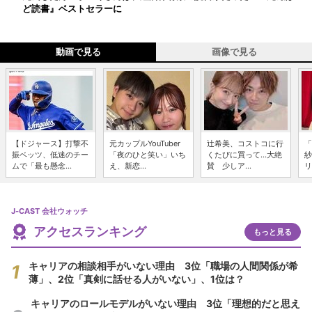
ど読書』ベストセラーに
動画で見る
画像で見る
【ドジャース】打撃不
元カップルYouTuber
辻希美、コストコに行
「
振ベッツ、低迷のチー
「夜のひと笑い」いち
くたびに買って...大絶
紗
ムで「最も懸念...
え、新恋...
賛 少しア...
リ
J-CAST 会社ウォッチ
アクセスランキング
もっと見る
キャリアの相談相手がいない理由 3位「職場の人間関係が希
薄」、2位「真剣に話せる人がいない」、1位は？
キャリアのロールモデルがいない理由 3位「理想的だと思え