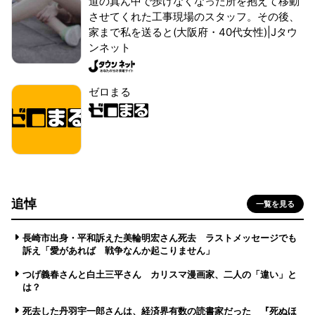
道の真ん中で歩けなくなった所を抱えて移動
させてくれた工事現場のスタッフ。その後、
家まで私を送ると(大阪府・40代女性)|Jタウ
ンネット
ゼロまる
追悼
一覧を見る
長崎市出身・平和訴えた美輪明宏さん死去 ラストメッセージでも
訴え「愛があれば 戦争なんか起こりません」
つげ義春さんと白土三平さん カリスマ漫画家、二人の「違い」と
は？
死去した丹羽宇一郎さんは、経済界有数の読書家だった 『死ぬほ