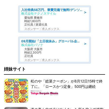
入社特典58万円、寮費完備で無料!デンソーで働こう!自動車工場で小型部品の検査業務 denso aichi
＞
株式会社テクノスマイル
愛知県 豊橋市
時給1,800円
正社員 / 派遣社員
スポンサー：求人ボックス
09月開始/「土日祝休み」グローバル企業での産業保健のお仕事/保健師/高時給/残業なし/服装自由
＞
株式会社パソナ
大阪府 大阪市
時給2,300円
正社員
スポンサー：求人ボックス
姉妹サイト
松のや「総菜クーポン」が8月12日15時で終
了に。「ロースかつ定食」500円は継続