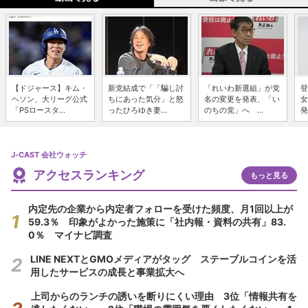
【ドジャース】キム・
新党結成で「「騙し討
「れいわ新選組」が党
登
ヘソン、大リーグ公式
ちにあった気分」と怒
名の変更を発表、「い
女
「PSロースタ...
ったひろゆき妻...
のちの党」へ ...
発
J-CAST 会社ウォッチ
アクセスランキング
もっと見る
内定先の企業から内定者フォローを受けた頻度、月1回以上が
59.3％ 印象がよかった施策に「社内報・資料の共有」83.
0％ マイナビ調査
LINE NEXTとGMOメディアがタッグ ステーブルコインを活
用したサービスの成長と事業拡大へ
上司からのランチの誘いを断りにくい理由 3位「情報共有を