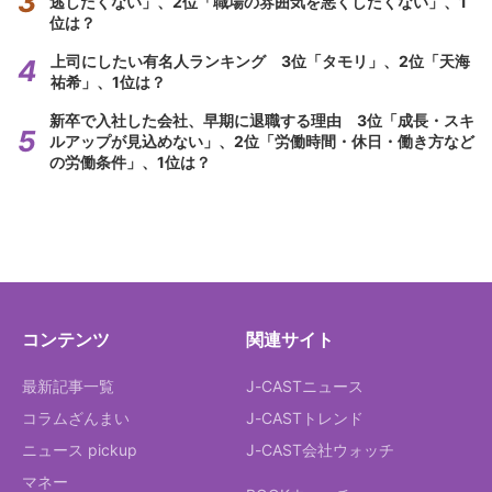
逃したくない」、2位「職場の雰囲気を悪くしたくない」、1
位は？
上司にしたい有名人ランキング 3位「タモリ」、2位「天海
祐希」、1位は？
新卒で入社した会社、早期に退職する理由 3位「成長・スキ
ルアップが見込めない」、2位「労働時間・休日・働き方など
の労働条件」、1位は？
コンテンツ
関連サイト
最新記事一覧
J-CASTニュース
コラムざんまい
J-CASTトレンド
ニュース pickup
J-CAST会社ウォッチ
マネー