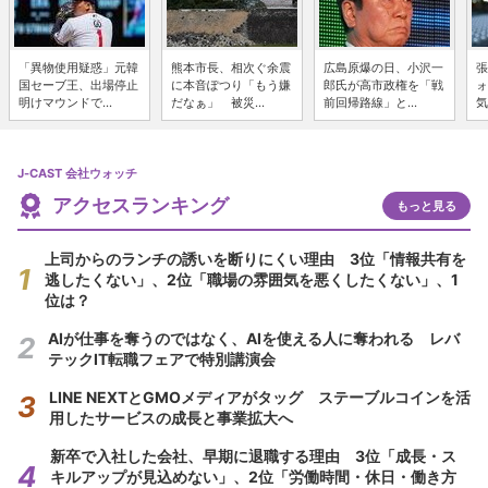
「異物使用疑惑」元韓
熊本市長、相次ぐ余震
広島原爆の日、小沢一
張
国セーブ王、出場停止
に本音ぽつり「もう嫌
郎氏が高市政権を「戦
ォ
明けマウンドで...
だなぁ」 被災...
前回帰路線」と...
気
J-CAST 会社ウォッチ
アクセスランキング
もっと見る
上司からのランチの誘いを断りにくい理由 3位「情報共有を
逃したくない」、2位「職場の雰囲気を悪くしたくない」、1
位は？
AIが仕事を奪うのではなく、AIを使える人に奪われる レバ
テックIT転職フェアで特別講演会
LINE NEXTとGMOメディアがタッグ ステーブルコインを活
用したサービスの成長と事業拡大へ
新卒で入社した会社、早期に退職する理由 3位「成長・ス
キルアップが見込めない」、2位「労働時間・休日・働き方