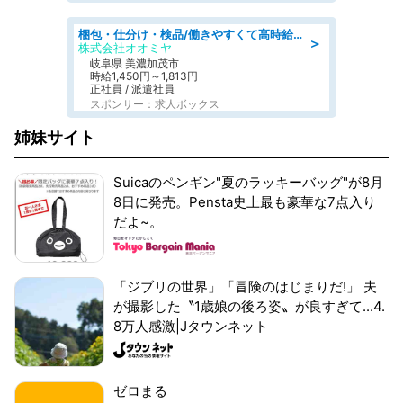
梱包・仕分け・検品/働きやすくて高時給の仕分け作業長期休暇充実/残業なし
＞
株式会社オオミヤ
岐阜県 美濃加茂市
時給1,450円～1,813円
正社員 / 派遣社員
スポンサー：求人ボックス
姉妹サイト
Suicaのペンギン"夏のラッキーバッグ"が8月
8日に発売。Pensta史上最も豪華な7点入り
だよ~。
「ジブリの世界」「冒険のはじまりだ!」 夫
が撮影した〝1歳娘の後ろ姿〟が良すぎて...4.
8万人感激|Jタウンネット
ゼロまる