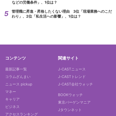
などの労働条件」、1位は？
管理職に昇進・昇格したくない理由 3位「現場業務へのこだ
わり」、2位「私生活への影響」、1位は？
コンテンツ
関連サイト
最新記事一覧
J-CASTニュース
コラムざんまい
J-CASTトレンド
ニュース pickup
J-CAST会社ウォッチ
マネー
BOOKウォッチ
キャリア
東京バーゲンマニア
ビジネス
Jタウンネット
アクセスランキング