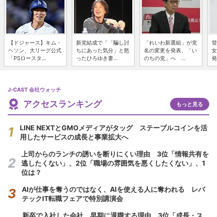
【ドジャース】キム・
新党結成で「「騙し討
「れいわ新選組」が党
登
ヘソン、大リーグ公式
ちにあった気分」と怒
名の変更を発表、「い
女
「PSロースタ...
ったひろゆき妻...
のちの党」へ ...
発
J-CAST 会社ウォッチ
アクセスランキング
もっと見る
LINE NEXTとGMOメディアがタッグ ステーブルコインを活
用したサービスの成長と事業拡大へ
上司からのランチの誘いを断りにくい理由 3位「情報共有を
逃したくない」、2位「職場の雰囲気を悪くしたくない」、1
位は？
AIが仕事を奪うのではなく、AIを使える人に奪われる レバ
テックIT転職フェアで特別講演会
新卒で入社した会社、早期に退職する理由 3位「成長・ス