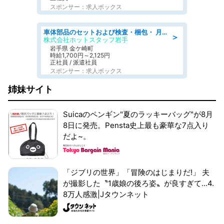
スポンサー：求人ボックス
車体部品のセットおよび検査・梱包・ 月収32万可!自動車部品の組付け・検査 家賃補助あり 長期安定/日払いOK
＞
株式会社ホットスタッフ岩手
岩手県 金ケ崎町
時給1,700円～2,125円
正社員 / 派遣社員
スポンサー：求人ボックス
姉妹サイト
Suicaのペンギン"夏のラッキーバッグ"が8月
8日に発売。Pensta史上最も豪華な7点入り
だよ~。
「ジブリの世界」「冒険のはじまりだ!」 夫
が撮影した〝1歳娘の後ろ姿〟が良すぎて...4.
8万人感激|Jタウンネット