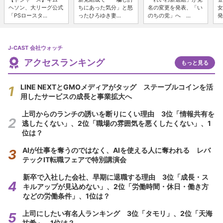
ヘソン、大リーグ公式
ちにあった気分」と怒
名の変更を発表、「い
女
「PSロースタ...
ったひろゆき妻...
のちの党」へ ...
発
J-CAST 会社ウォッチ
アクセスランキング
もっと見る
LINE NEXTとGMOメディアがタッグ ステーブルコインを活
用したサービスの成長と事業拡大へ
上司からのランチの誘いを断りにくい理由 3位「情報共有を
逃したくない」、2位「職場の雰囲気を悪くしたくない」、1
位は？
AIが仕事を奪うのではなく、AIを使える人に奪われる レバ
テックIT転職フェアで特別講演会
新卒で入社した会社、早期に退職する理由 3位「成長・ス
キルアップが見込めない」、2位「労働時間・休日・働き方
などの労働条件」、1位は？
上司にしたい有名人ランキング 3位「タモリ」、2位「天海
祐希」、1位は？