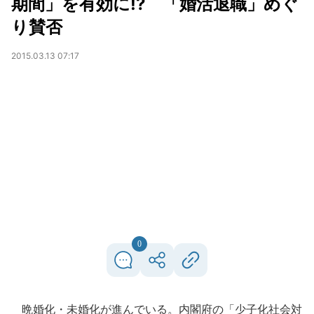
期間」を有効に!? 「婚活退職」めぐ
り賛否
2015.03.13 07:17
0
晩婚化・未婚化が進んでいる。内閣府の「少子化社会対