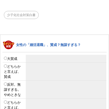
少子化社会対策白書
女性の「婚活退職」、賛成？無謀すぎる？
大賛成
どちらか
と言えば、
賛成
反対。無
謀すぎる。
やめときな
どちらか
と言えば、