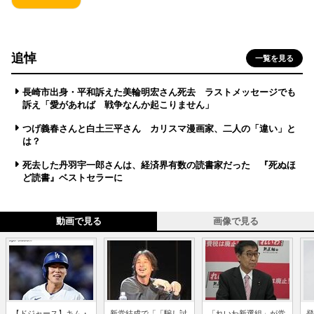
追悼
一覧を見る
長崎市出身・平和訴えた美輪明宏さん死去 ラストメッセージでも
訴え「愛があれば 戦争なんか起こりません」
つげ義春さんと白土三平さん カリスマ漫画家、二人の「違い」と
は？
死去した丹羽宇一郎さんは、経済界有数の読書家だった 『死ぬほ
ど読書』ベストセラーに
動画で見る
画像で見る
【ドジャース】キム・
新党結成で「「騙し討
「れいわ新選組」が党
登