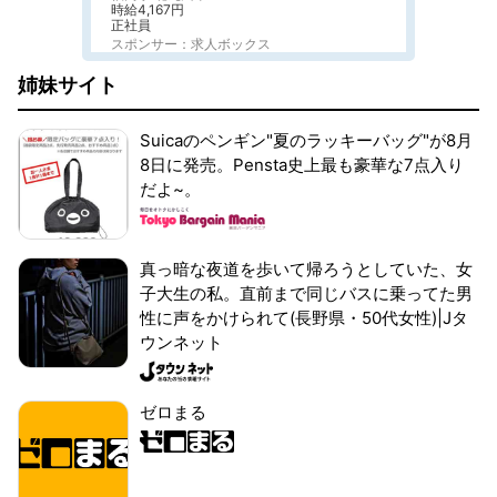
時給4,167円
正社員
スポンサー：求人ボックス
姉妹サイト
Suicaのペンギン"夏のラッキーバッグ"が8月
8日に発売。Pensta史上最も豪華な7点入り
だよ~。
真っ暗な夜道を歩いて帰ろうとしていた、女
子大生の私。直前まで同じバスに乗ってた男
性に声をかけられて(長野県・50代女性)|Jタ
ウンネット
ゼロまる