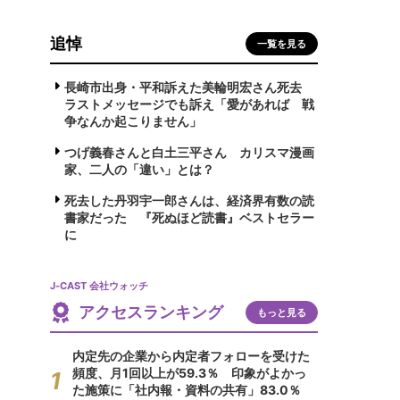
追悼
一覧を見る
長崎市出身・平和訴えた美輪明宏さん死去
ラストメッセージでも訴え「愛があれば 戦
争なんか起こりません」
つげ義春さんと白土三平さん カリスマ漫画
家、二人の「違い」とは？
死去した丹羽宇一郎さんは、経済界有数の読
書家だった 『死ぬほど読書』ベストセラー
に
J-CAST 会社ウォッチ
アクセスランキング
もっと見る
内定先の企業から内定者フォローを受けた
頻度、月1回以上が59.3％ 印象がよかっ
た施策に「社内報・資料の共有」83.0％