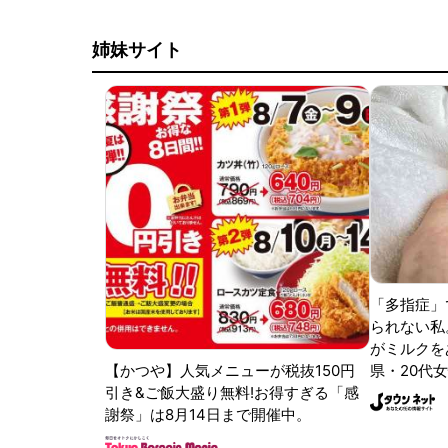
姉妹サイト
「多指症」
られない私
がミルクをあ
【かつや】人気メニューが税抜150円
県・20代女
引き&ご飯大盛り無料!お得すぎる「感
謝祭」は8月14日まで開催中。