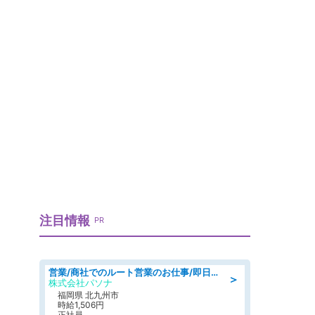
注目情報
PR
営業/商社でのルート営業のお仕事/即日勤務可/車通勤可/営業
＞
株式会社パソナ
福岡県 北九州市
時給1,506円
正社員