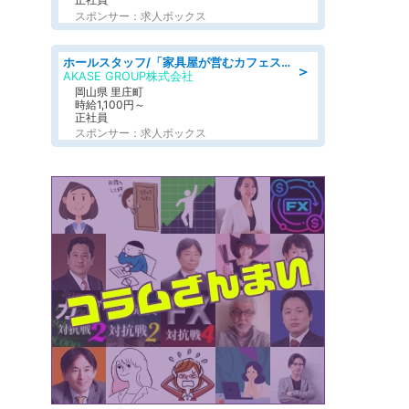
スポンサー：求人ボックス
ホールスタッフ/「家具屋が営むカフェスタッフ!」週2日～OK!嬉しいまかない付き/岡山県/浅口郡里庄町
＞
AKASE GROUP株式会社
岡山県 里庄町
時給1,100円～
正社員
スポンサー：求人ボックス