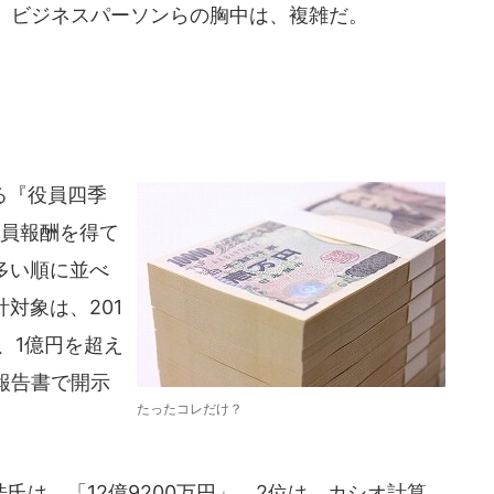
、ビジネスパーソンらの胸中は、複雑だ。
る『役員四季
役員報酬を得て
多い順に並べ
計対象は、201
え、1億円を超え
報告書で開示
たったコレだけ？
は、「12億9200万円」。2位は、カシオ計算