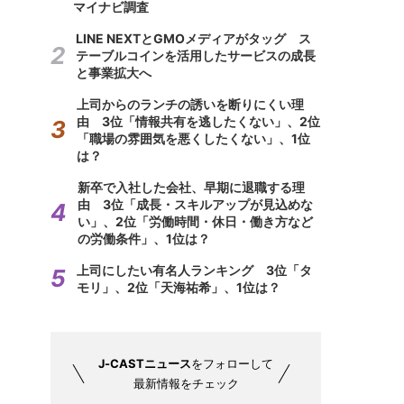
マイナビ調査
LINE NEXTとGMOメディアがタッグ ス
テーブルコインを活用したサービスの成長
と事業拡大へ
上司からのランチの誘いを断りにくい理
由 3位「情報共有を逃したくない」、2位
「職場の雰囲気を悪くしたくない」、1位
は？
新卒で入社した会社、早期に退職する理
由 3位「成長・スキルアップが見込めな
い」、2位「労働時間・休日・働き方など
の労働条件」、1位は？
上司にしたい有名人ランキング 3位「タ
モリ」、2位「天海祐希」、1位は？
J-CASTニュース
をフォローして
最新情報をチェック