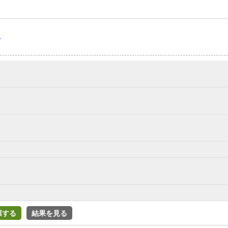
？
票する
結果を見る