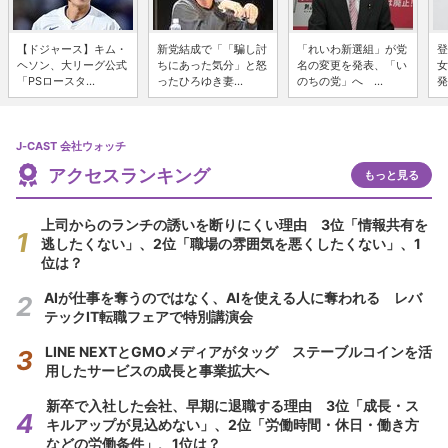
【ドジャース】キム・
新党結成で「「騙し討
「れいわ新選組」が党
登
ヘソン、大リーグ公式
ちにあった気分」と怒
名の変更を発表、「い
女
「PSロースタ...
ったひろゆき妻...
のちの党」へ ...
発
J-CAST 会社ウォッチ
アクセスランキング
もっと見る
上司からのランチの誘いを断りにくい理由 3位「情報共有を
逃したくない」、2位「職場の雰囲気を悪くしたくない」、1
位は？
AIが仕事を奪うのではなく、AIを使える人に奪われる レバ
テックIT転職フェアで特別講演会
LINE NEXTとGMOメディアがタッグ ステーブルコインを活
用したサービスの成長と事業拡大へ
新卒で入社した会社、早期に退職する理由 3位「成長・ス
キルアップが見込めない」、2位「労働時間・休日・働き方
などの労働条件」、1位は？