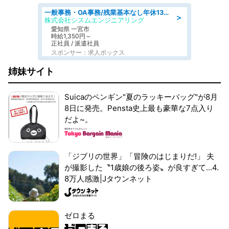
一般事務・OA事務/残業基本なし年休130日社保完備の一般・調達事務
＞
株式会社シスムエンジニアリング
愛知県 一宮市
時給1,350円～
正社員 / 派遣社員
スポンサー：求人ボックス
姉妹サイト
Suicaのペンギン"夏のラッキーバッグ"が8月
8日に発売。Pensta史上最も豪華な7点入り
だよ~。
「ジブリの世界」「冒険のはじまりだ!」 夫
が撮影した〝1歳娘の後ろ姿〟が良すぎて...4.
8万人感激|Jタウンネット
ゼロまる