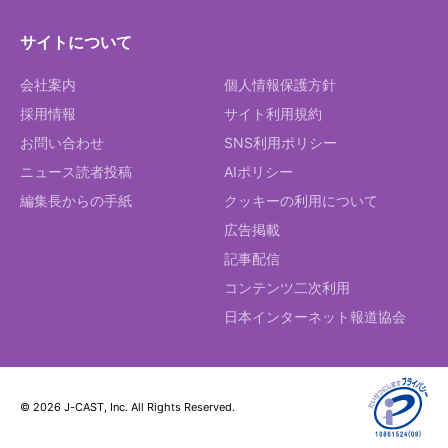
サイトについて
会社案内
個人情報保護方針
採用情報
サイト利用規約
お問い合わせ
SNS利用ポリシー
ニュース読者投稿
AIポリシー
編集長からの手紙
クッキーの利用について
広告掲載
記事配信
コンテンツ二次利用
日本インターネット報道協会
© 2026 J-CAST, Inc. All Rights Reserved.