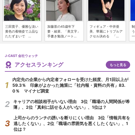
三田寛子、優雅な淡い
加藤茶の45歳年下
フィギュア・中井亜
制
黄色の着物姿で上品な
妻・綾菜、「美文字」
美、華麗にトリプルア
う
たたずまいで ...
手書き勉強ノート...
クセル決める 「...
一
J-CAST 会社ウォッチ
アクセスランキング
もっと見る
内定先の企業から内定者フォローを受けた頻度、月1回以上が
59.3％ 印象がよかった施策に「社内報・資料の共有」83.
0％ マイナビ調査
キャリアの相談相手がいない理由 3位「職場の人間関係が希
薄」、2位「真剣に話せる人がいない」、1位は？
上司からのランチの誘いを断りにくい理由 3位「情報共有を
逃したくない」、2位「職場の雰囲気を悪くしたくない」、1
位は？