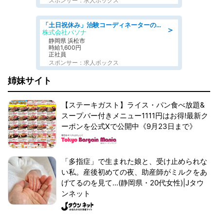
スポンサー：求人ボックス
「土日祝休み」治験コーディネーターのお仕事/未経験OK
＞
株式会社パソナ
静岡県 浜松市
時給1,600円
正社員
スポンサー：求人ボックス
姉妹サイト
【ステーキガスト】ライス・パン食べ放題&
スープバー付きメニュー1111円はお得!最新ク
ーポンを公式Xで公開中《9月23日まで》
「多指症」で生まれた娘と、受け止められな
い私。産後初めての夜、助産師がミルクをあ
げてるのを見て...(静岡県・20代女性)|Jタウ
ンネット