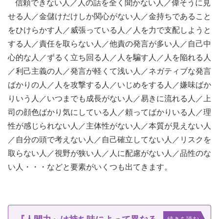
信頼できない人／人の話を全く聞かない人／偉そうに見
せる人／金儲けだけしか関心がない人／金持ちであること
をひけらかす人／威張っている人／人を力で支配しようと
する人／責任を取らない人／他責の発言が多い人／自己中
心的な人／ずるく立ち回る人／人を騙す人／人を陥れる人
／利己主義の人／発言が軽くて浅い人／ネガティブな発言
ばかりの人／人を攻撃する人／いじめをする人／嫌味ばか
りいう人／いつまでも成長がない人／易きに流れる人／上
司の顔色ばかり気にしている人／頼ってばかりいる人／理
性が感じられない人／主体性がない人／本質が見えない人
／自分の頭で考えない人／自己確立してない人／リスクを
取らない人／視野が狭い人／人に配慮がない人／品性のな
い人・・・などと要素がいくつも出てきます。