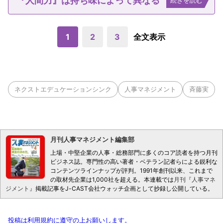
『人間力』は持ち味によって異なる
続きを読む
1
2
3
全文表示
ネクストエデュケーションシンク
人事マネジメント
斉藤実
月刊人事マネジメント編集部
上場・中堅企業の人事・総務部門に多くのコア読者を持つ月刊
ビジネス誌。専門性の高い著者・ベテラン記者らによる鋭利な
コンテンツラインナップが評判。1991年創刊以来、これまで
の取材先企業は1,000社を超える。本連載では
月刊『人事マネ
ジメント』
掲載記事をJ-CAST会社ウォッチ企画として抄録し公開している。