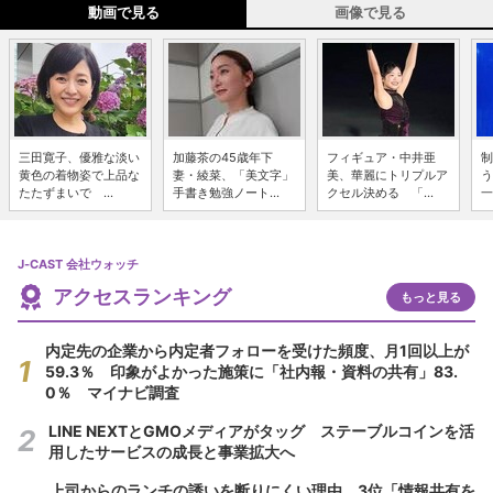
動画で見る
画像で見る
三田寛子、優雅な淡い
加藤茶の45歳年下
フィギュア・中井亜
制
黄色の着物姿で上品な
妻・綾菜、「美文字」
美、華麗にトリプルア
う
たたずまいで ...
手書き勉強ノート...
クセル決める 「...
一
J-CAST 会社ウォッチ
アクセスランキング
もっと見る
内定先の企業から内定者フォローを受けた頻度、月1回以上が
59.3％ 印象がよかった施策に「社内報・資料の共有」83.
0％ マイナビ調査
LINE NEXTとGMOメディアがタッグ ステーブルコインを活
用したサービスの成長と事業拡大へ
上司からのランチの誘いを断りにくい理由 3位「情報共有を