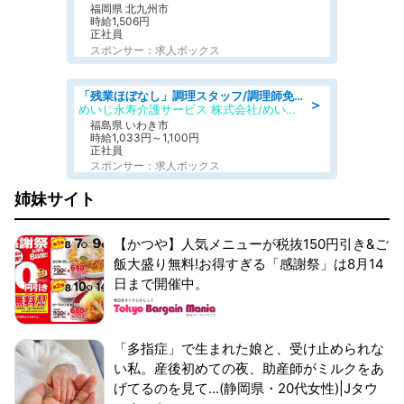
福岡県 北九州市
時給1,506円
正社員
スポンサー：求人ボックス
「残業ほぼなし」調理スタッフ/調理師免許必須/正職員/日勤のみ/住宅型有料老人ホーム
＞
めいじ永寿介護サービス 株式会社/めいじ永寿介護サービスセンター
福島県 いわき市
時給1,033円～1,100円
正社員
スポンサー：求人ボックス
姉妹サイト
【かつや】人気メニューが税抜150円引き&ご
飯大盛り無料!お得すぎる「感謝祭」は8月14
日まで開催中。
「多指症」で生まれた娘と、受け止められな
い私。産後初めての夜、助産師がミルクをあ
げてるのを見て...(静岡県・20代女性)|Jタウ