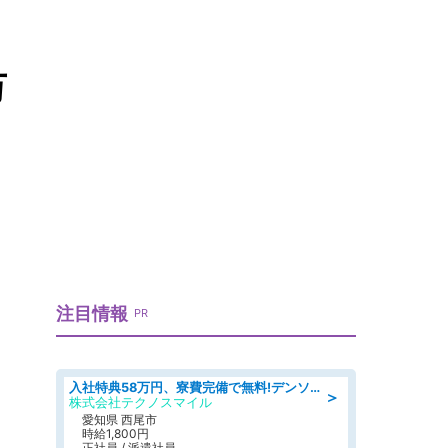
万
注目情報
PR
入社特典58万円、寮費完備で無料!デンソーで働こう!自動車工場で小型部品の検査業務 denso aichi
＞
株式会社テクノスマイル
愛知県 西尾市
時給1,800円
正社員 / 派遣社員