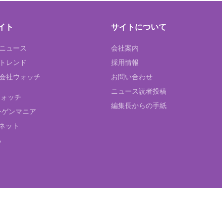
イト
サイトについて
Tニュース
会社案内
Tトレンド
採用情報
ST会社ウォッチ
お問い合わせ
ニュース読者投稿
ウォッチ
編集長からの手紙
ーゲンマニア
ネット
る