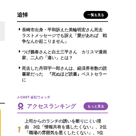
追悼
一覧を見る
長崎市出身・平和訴えた美輪明宏さん死去
ラストメッセージでも訴え「愛があれば 戦
争なんか起こりません」
つげ義春さんと白土三平さん カリスマ漫画
家、二人の「違い」とは？
死去した丹羽宇一郎さんは、経済界有数の読
書家だった 『死ぬほど読書』ベストセラー
に
J-CAST 会社ウォッチ
アクセスランキング
もっと見る
上司からのランチの誘いを断りにくい理
由 3位「情報共有を逃したくない」、2位
「職場の雰囲気を悪くしたくない」、1位