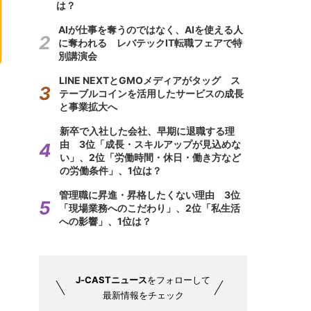
は？
AIが仕事を奪うのではなく、AIを使える人
に奪われる レバテックIT転職フェアで特
別講演会
LINE NEXTとGMOメディアがタッグ ス
テーブルコインを活用したサービスの成長
と事業拡大へ
新卒で入社した会社、早期に退職する理
由 3位「成長・スキルアップが見込めな
い」、2位「労働時間・休日・働き方など
の労働条件」、1位は？
管理職に昇進・昇格したくない理由 3位
「現場業務へのこだわり」、2位「私生活
への影響」、1位は？
J-CASTニュース
をフォローして
最新情報をチェック