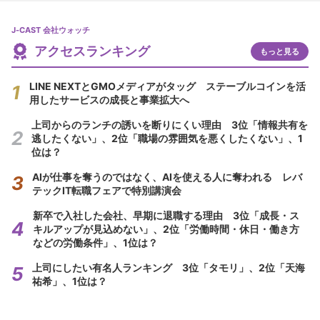
J-CAST 会社ウォッチ
アクセスランキング
もっと見る
LINE NEXTとGMOメディアがタッグ ステーブルコインを活
用したサービスの成長と事業拡大へ
上司からのランチの誘いを断りにくい理由 3位「情報共有を
逃したくない」、2位「職場の雰囲気を悪くしたくない」、1
位は？
AIが仕事を奪うのではなく、AIを使える人に奪われる レバ
テックIT転職フェアで特別講演会
新卒で入社した会社、早期に退職する理由 3位「成長・ス
キルアップが見込めない」、2位「労働時間・休日・働き方
などの労働条件」、1位は？
上司にしたい有名人ランキング 3位「タモリ」、2位「天海
祐希」、1位は？