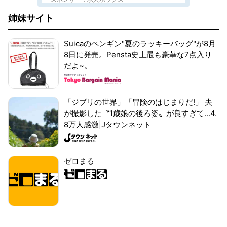
姉妹サイト
Suicaのペンギン"夏のラッキーバッグ"が8月
8日に発売。Pensta史上最も豪華な7点入り
だよ~。
「ジブリの世界」「冒険のはじまりだ!」 夫
が撮影した〝1歳娘の後ろ姿〟が良すぎて...4.
8万人感激|Jタウンネット
ゼロまる