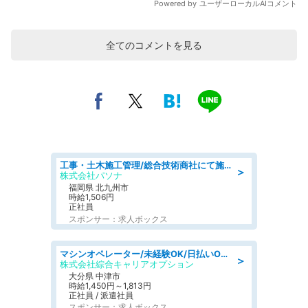
全てのコメントを見る
工事・土木施工管理/総合技術商社にて施工管理のお仕事/即日勤務可/車通勤可/工事・土木施工管理/生産・品質管理
＞
株式会社パソナ
福岡県 北九州市
時給1,506円
正社員
スポンサー：求人ボックス
マシンオペレーター/未経験OK/日払いOK/交替制/20・30・40代活躍中/製造 工場
＞
株式会社綜合キャリアオプション
大分県 中津市
時給1,450円～1,813円
正社員 / 派遣社員
スポンサー：求人ボックス