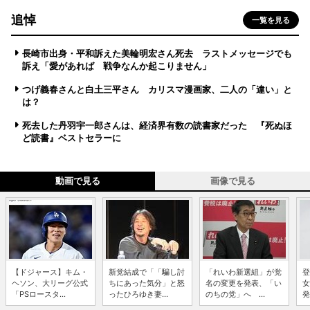
追悼
一覧を見る
長崎市出身・平和訴えた美輪明宏さん死去 ラストメッセージでも
訴え「愛があれば 戦争なんか起こりません」
つげ義春さんと白土三平さん カリスマ漫画家、二人の「違い」と
は？
死去した丹羽宇一郎さんは、経済界有数の読書家だった 『死ぬほ
ど読書』ベストセラーに
動画で見る
画像で見る
【ドジャース】キム・
新党結成で「「騙し討
「れいわ新選組」が党
登
ヘソン、大リーグ公式
ちにあった気分」と怒
名の変更を発表、「い
女
「PSロースタ...
ったひろゆき妻...
のちの党」へ ...
発