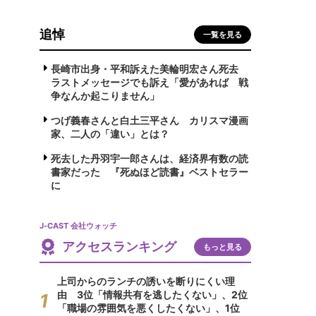
追悼
一覧を見る
長崎市出身・平和訴えた美輪明宏さん死去
ラストメッセージでも訴え「愛があれば 戦
争なんか起こりません」
つげ義春さんと白土三平さん カリスマ漫画
家、二人の「違い」とは？
死去した丹羽宇一郎さんは、経済界有数の読
書家だった 『死ぬほど読書』ベストセラー
に
J-CAST 会社ウォッチ
アクセスランキング
もっと見る
上司からのランチの誘いを断りにくい理
由 3位「情報共有を逃したくない」、2位
「職場の雰囲気を悪くしたくない」、1位