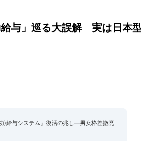
給与」巡る大誤解 実は日本
功)給与システム』復活の兆し―男女格差撤廃