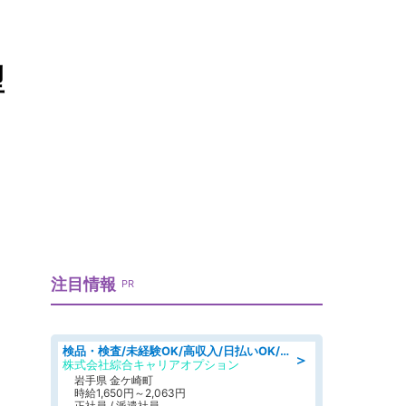
型
注目情報
PR
検品・検査/未経験OK/高収入/日払いOK/交替制/20・30・40代活躍中
＞
株式会社綜合キャリアオプション
岩手県 金ケ崎町
時給1,650円～2,063円
正社員 / 派遣社員