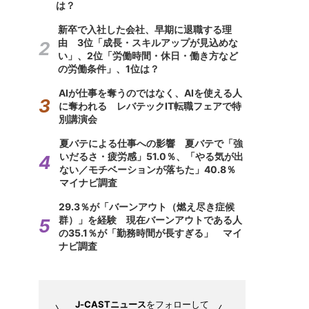
は？
新卒で入社した会社、早期に退職する理
由 3位「成長・スキルアップが見込めな
い」、2位「労働時間・休日・働き方など
の労働条件」、1位は？
AIが仕事を奪うのではなく、AIを使える人
に奪われる レバテックIT転職フェアで特
別講演会
夏バテによる仕事への影響 夏バテで「強
いだるさ・疲労感」51.0％、「やる気が出
ない／モチベーションが落ちた」40.8％
マイナビ調査
29.3％が「バーンアウト（燃え尽き症候
群）」を経験 現在バーンアウトである人
の35.1％が「勤務時間が長すぎる」 マイ
ナビ調査
J-CASTニュース
をフォローして