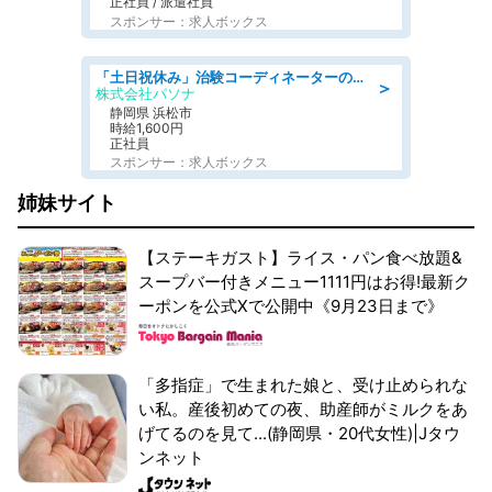
正社員 / 派遣社員
スポンサー：求人ボックス
「土日祝休み」治験コーディネーターのお仕事/未経験OK
＞
株式会社パソナ
静岡県 浜松市
時給1,600円
正社員
スポンサー：求人ボックス
姉妹サイト
【ステーキガスト】ライス・パン食べ放題&
スープバー付きメニュー1111円はお得!最新ク
ーポンを公式Xで公開中《9月23日まで》
「多指症」で生まれた娘と、受け止められな
い私。産後初めての夜、助産師がミルクをあ
げてるのを見て...(静岡県・20代女性)|Jタウ
ンネット