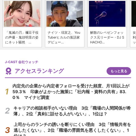
「鬼滅の刃」禰豆子役
ナイツ・塙宣之、You
解散のレペゼンフォッ
女
の声優・鬼頭明里の姿
Tuberヒカルの落語家
クス元リーダー・DJ S
利
にネット騒然 ...
デビュー...
HACHO...
ッ
J-CAST 会社ウォッチ
アクセスランキング
もっと見る
内定先の企業から内定者フォローを受けた頻度、月1回以上が
59.3％ 印象がよかった施策に「社内報・資料の共有」83.
0％ マイナビ調査
キャリアの相談相手がいない理由 3位「職場の人間関係が希
薄」、2位「真剣に話せる人がいない」、1位は？
上司からのランチの誘いを断りにくい理由 3位「情報共有を
逃したくない」、2位「職場の雰囲気を悪くしたくない」、1
位は？