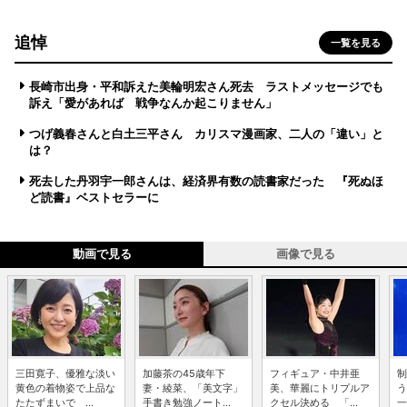
追悼
一覧を見る
長崎市出身・平和訴えた美輪明宏さん死去 ラストメッセージでも
訴え「愛があれば 戦争なんか起こりません」
つげ義春さんと白土三平さん カリスマ漫画家、二人の「違い」と
は？
死去した丹羽宇一郎さんは、経済界有数の読書家だった 『死ぬほ
ど読書』ベストセラーに
動画で見る
画像で見る
三田寛子、優雅な淡い
加藤茶の45歳年下
フィギュア・中井亜
制
黄色の着物姿で上品な
妻・綾菜、「美文字」
美、華麗にトリプルア
う
たたずまいで ...
手書き勉強ノート...
クセル決める 「...
一