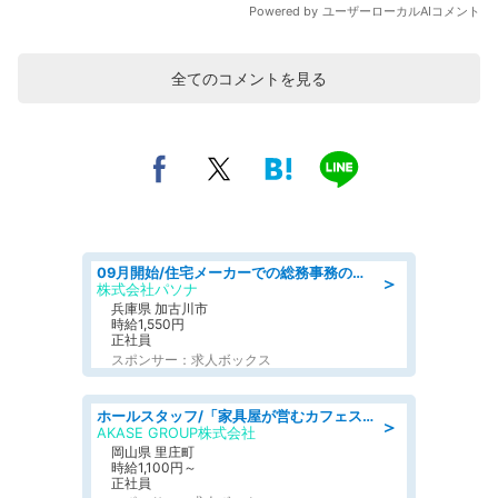
全てのコメントを見る
09月開始/住宅メーカーでの総務事務のお仕事/駅近/車通勤可/一般事務/人事労務
＞
株式会社パソナ
兵庫県 加古川市
時給1,550円
正社員
スポンサー：求人ボックス
ホールスタッフ/「家具屋が営むカフェスタッフ!」週2日～OK!嬉しいまかない付き/岡山県/浅口郡里庄町
＞
AKASE GROUP株式会社
岡山県 里庄町
時給1,100円～
正社員