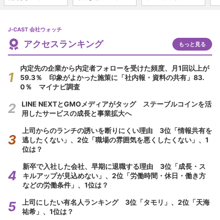
J-CAST 会社ウォッチ
アクセスランキング
もっと見る
内定先の企業から内定者フォローを受けた頻度、月1回以上が
59.3％ 印象がよかった施策に「社内報・資料の共有」83.
0％ マイナビ調査
LINE NEXTとGMOメディアがタッグ ステーブルコインを活
用したサービスの成長と事業拡大へ
上司からのランチの誘いを断りにくい理由 3位「情報共有を
逃したくない」、2位「職場の雰囲気を悪くしたくない」、1
位は？
新卒で入社した会社、早期に退職する理由 3位「成長・ス
キルアップが見込めない」、2位「労働時間・休日・働き方
などの労働条件」、1位は？
上司にしたい有名人ランキング 3位「タモリ」、2位「天海
祐希」、1位は？