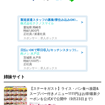
製造派遣スタッフの募集!寮住み込みOK!カーエアコンの検査業務 denso aichi
＞
株式会社テクノスマイル
愛知県 岡崎市
時給1,800円
正社員 / 派遣社員
スポンサー：求人ボックス
日払いOKで即日収入/キッチンスタッフ/「原付免許必須」デリバリー業務など、自己成長可能な幅広い仕事に挑戦!髪型自由&ピアス・ネイルOK/茨城県/水戸市
＞
肉メシ 水戸店
茨城県 水戸市
時給1,100円～
正社員
スポンサー：求人ボックス
姉妹サイト
【ステーキガスト】ライス・パン食べ放題&
スープバー付きメニュー1111円はお得!最新ク
ーポンを公式Xで公開中《9月23日まで》