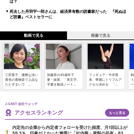
は？
死去した丹羽宇一郎さんは、経済界有数の読書家だった 『死ぬほ
ど読書』ベストセラーに
動画で見る
画像で見る
三田寛子、優雅な淡い
加藤茶の45歳年下
フィギュア・中井亜
制
黄色の着物姿で上品な
妻・綾菜、「美文字」
美、華麗にトリプルア
う
たたずまいで ...
手書き勉強ノート...
クセル決める 「...
一
J-CAST 会社ウォッチ
アクセスランキング
もっと見る
内定先の企業から内定者フォローを受けた頻度、月1回以上が
59.3％ 印象がよかった施策に「社内報・資料の共有」83.