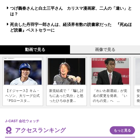
つげ義春さんと白土三平さん カリスマ漫画家、二人の「違い」と
は？
死去した丹羽宇一郎さんは、経済界有数の読書家だった 『死ぬほ
ど読書』ベストセラーに
動画で見る
画像で見る
【ドジャース】キム・
新党結成で「「騙し討
「れいわ新選組」が党
登
ヘソン、大リーグ公式
ちにあった気分」と怒
名の変更を発表、「い
女
「PSロースタ...
ったひろゆき妻...
のちの党」へ ...
発
J-CAST 会社ウォッチ
アクセスランキング
もっと見る