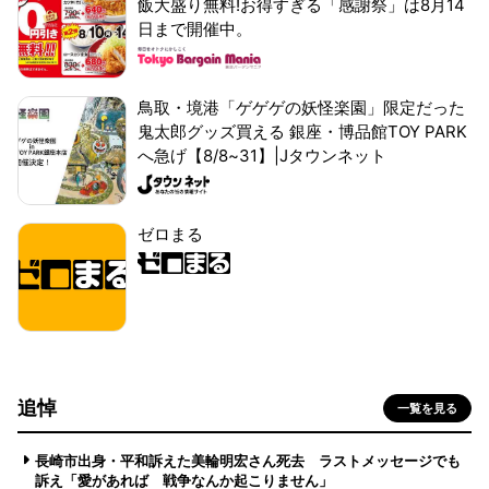
飯大盛り無料!お得すぎる「感謝祭」は8月14
日まで開催中。
鳥取・境港「ゲゲゲの妖怪楽園」限定だった
鬼太郎グッズ買える 銀座・博品館TOY PARK
へ急げ【8/8~31】|Jタウンネット
ゼロまる
追悼
一覧を見る
長崎市出身・平和訴えた美輪明宏さん死去 ラストメッセージでも
訴え「愛があれば 戦争なんか起こりません」