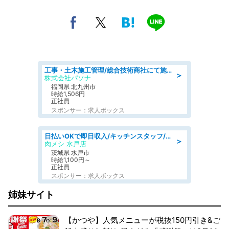
工事・土木施工管理/総合技術商社にて施工管理のお仕事/即日勤務可/車通勤可/工事・土木施工管理/生産・品質管理
＞
株式会社パソナ
福岡県 北九州市
時給1,506円
正社員
スポンサー：求人ボックス
日払いOKで即日収入/キッチンスタッフ/「原付免許必須」デリバリー業務など、自己成長可能な幅広い仕事に挑戦!髪型自由&ピアス・ネイルOK/茨城県/水戸市
＞
肉メシ 水戸店
茨城県 水戸市
時給1,100円～
正社員
スポンサー：求人ボックス
姉妹サイト
【かつや】人気メニューが税抜150円引き&ご