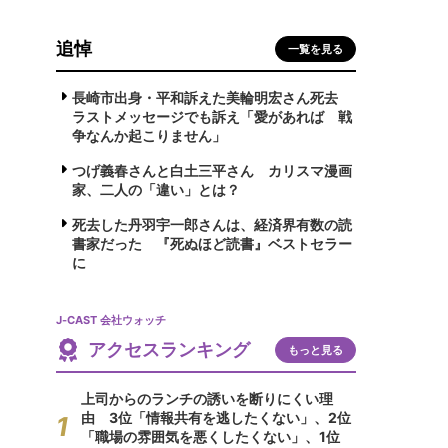
追悼
一覧を見る
長崎市出身・平和訴えた美輪明宏さん死去
ラストメッセージでも訴え「愛があれば 戦
争なんか起こりません」
つげ義春さんと白土三平さん カリスマ漫画
家、二人の「違い」とは？
死去した丹羽宇一郎さんは、経済界有数の読
書家だった 『死ぬほど読書』ベストセラー
に
J-CAST 会社ウォッチ
アクセスランキング
もっと見る
上司からのランチの誘いを断りにくい理
由 3位「情報共有を逃したくない」、2位
「職場の雰囲気を悪くしたくない」、1位