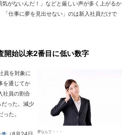
気がないんだ！」などと厳しい声が多く上がるか
、「仕事に夢を見出せない」のは新入社員だけで
査開始以来2番目に低い数字
社員を対象に
事を通じてか
入社員の割合
％だった。減少
だった。
夢なんて・・・
ッチ
（8月24日