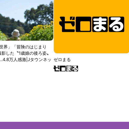
世界」「冒険のはじまり
が撮影した〝1歳娘の後ろ姿〟
ゼロまる
..4.8万人感激|Jタウンネッ