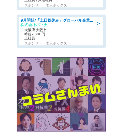
スポンサー：求人ボックス
9月開始/「土日祝休み」グローバル企業での産業保健のお仕事/保健師/高時給/残業なし/服装自由
＞
株式会社パソナ
大阪府 大阪市
時給2,300円
正社員
スポンサー：求人ボックス