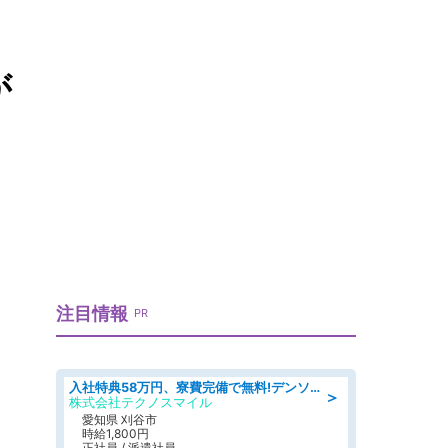
が
注目情報
PR
入社特典58万円、寮費完備で無料!デンソーで働こう!自動車工場で小型部品の検査業務 denso aichi
＞
株式会社テクノスマイル
愛知県 刈谷市
時給1,800円
正社員 / 派遣社員