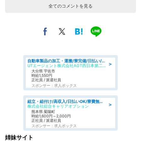
全てのコメントを見る
自動車製品の加工・運搬/寮完備/日払い/工場・製造
＞
UTエージェント株式会社AGT西日本第二CU
大分県 宇佐市
時給1,550円
正社員 / 派遣社員
スポンサー：求人ボックス
組立・組付け/高収入/日払いOK/寮費無料/交替制/20・30・40代活躍中
＞
株式会社綜合キャリアオプション
熊本県 菊陽町
時給1,600円～2,000円
正社員 / 派遣社員
スポンサー：求人ボックス
姉妹サイト