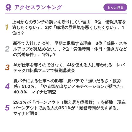
アクセスランキング
もっと見る
上司からのランチの誘いを断りにくい理由 3位「情報共有を
逃したくない」、2位「職場の雰囲気を悪くしたくない」、1
位は？
新卒で入社した会社、早期に退職する理由 3位「成長・スキ
ルアップが見込めない」、2位「労働時間・休日・働き方など
の労働条件」、1位は？
AIが仕事を奪うのではなく、AIを使える人に奪われる レバ
テックIT転職フェアで特別講演会
夏バテによる仕事への影響 夏バテで「強いだるさ・疲労
感」51.0％、「やる気が出ない／モチベーションが落ちた」
40.8％ マイナビ調査
29.3％が「バーンアウト（燃え尽き症候群）」を経験 現在
バーンアウトである人の35.1％が「勤務時間が長すぎる」
マイナビ調査