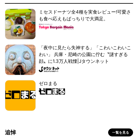
ミセスドーナツ全4種を実食レビュー!可愛さ
も食べ応えもばっちりで大満足。
「夜中に見たら失神する」「こわいこわいこ
わい」 兵庫・尼崎の公園に佇む〝謎すぎる
顔〟に1.3万人戦慄|Jタウンネット
ゼロまる
追悼
一覧を見る