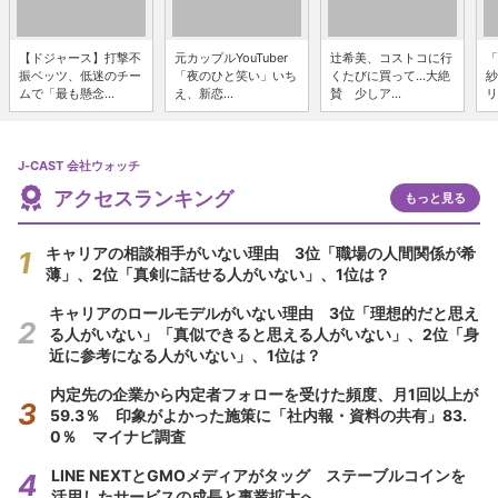
【ドジャース】打撃不
元カップルYouTuber
辻希美、コストコに行
「
振ベッツ、低迷のチー
「夜のひと笑い」いち
くたびに買って...大絶
紗
ムで「最も懸念...
え、新恋...
賛 少しア...
リ
J-CAST 会社ウォッチ
アクセスランキング
もっと見る
キャリアの相談相手がいない理由 3位「職場の人間関係が希
薄」、2位「真剣に話せる人がいない」、1位は？
キャリアのロールモデルがいない理由 3位「理想的だと思え
る人がいない」「真似できると思える人がいない」、2位「身
近に参考になる人がいない」、1位は？
内定先の企業から内定者フォローを受けた頻度、月1回以上が
59.3％ 印象がよかった施策に「社内報・資料の共有」83.
0％ マイナビ調査
LINE NEXTとGMOメディアがタッグ ステーブルコインを
活用したサービスの成長と事業拡大へ