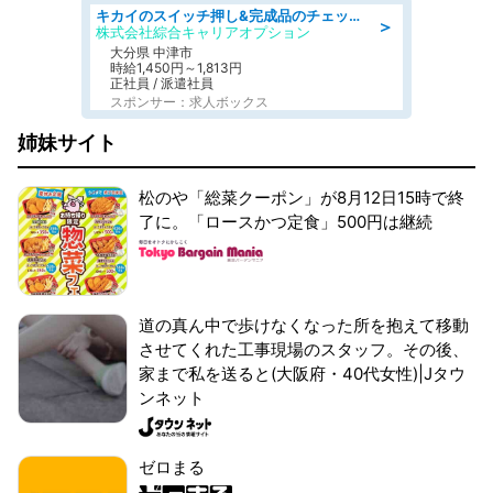
キカイのスイッチ押し&完成品のチェック/好条件
＞
株式会社綜合キャリアオプション
大分県 中津市
時給1,450円～1,813円
正社員 / 派遣社員
スポンサー：求人ボックス
姉妹サイト
松のや「総菜クーポン」が8月12日15時で終
了に。「ロースかつ定食」500円は継続
道の真ん中で歩けなくなった所を抱えて移動
させてくれた工事現場のスタッフ。その後、
家まで私を送ると(大阪府・40代女性)|Jタウ
ンネット
ゼロまる