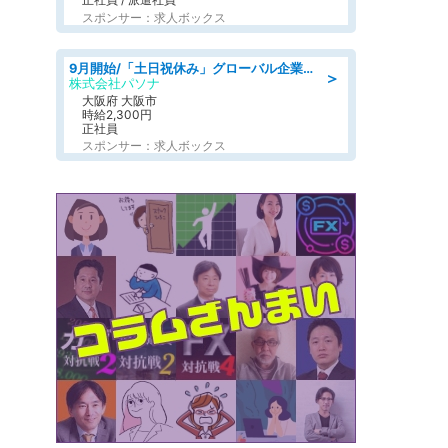
スポンサー：求人ボックス
9月開始/「土日祝休み」グローバル企業での産業保健のお仕事/保健師/高時給/残業なし/服装自由
＞
株式会社パソナ
大阪府 大阪市
時給2,300円
正社員
スポンサー：求人ボックス