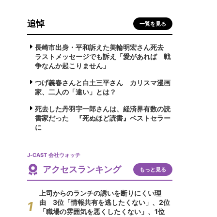
追悼
一覧を見る
長崎市出身・平和訴えた美輪明宏さん死去
ラストメッセージでも訴え「愛があれば 戦
争なんか起こりません」
つげ義春さんと白土三平さん カリスマ漫画
家、二人の「違い」とは？
死去した丹羽宇一郎さんは、経済界有数の読
書家だった 『死ぬほど読書』ベストセラー
に
J-CAST 会社ウォッチ
アクセスランキング
もっと見る
上司からのランチの誘いを断りにくい理
由 3位「情報共有を逃したくない」、2位
「職場の雰囲気を悪くしたくない」、1位