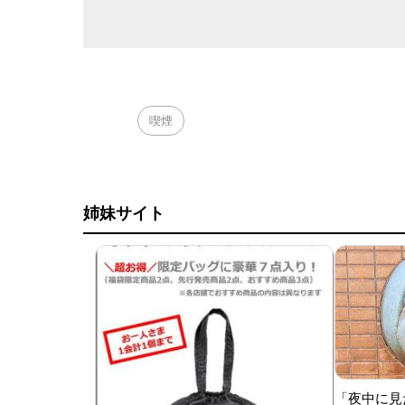
喫煙
姉妹サイト
「夜中に見