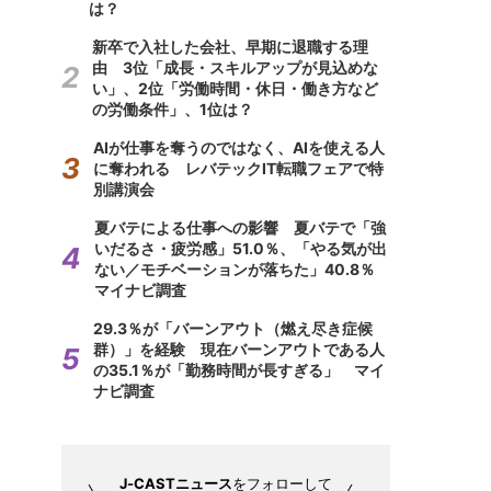
は？
新卒で入社した会社、早期に退職する理
由 3位「成長・スキルアップが見込めな
い」、2位「労働時間・休日・働き方など
の労働条件」、1位は？
AIが仕事を奪うのではなく、AIを使える人
に奪われる レバテックIT転職フェアで特
別講演会
夏バテによる仕事への影響 夏バテで「強
いだるさ・疲労感」51.0％、「やる気が出
ない／モチベーションが落ちた」40.8％
マイナビ調査
29.3％が「バーンアウト（燃え尽き症候
群）」を経験 現在バーンアウトである人
の35.1％が「勤務時間が長すぎる」 マイ
ナビ調査
J-CASTニュース
をフォローして