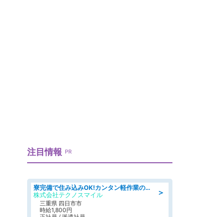
注目情報
PR
寮完備で住み込みOK!カンタン軽作業のお仕事 denso aichi
＞
株式会社テクノスマイル
三重県 四日市市
時給1,800円
正社員 / 派遣社員