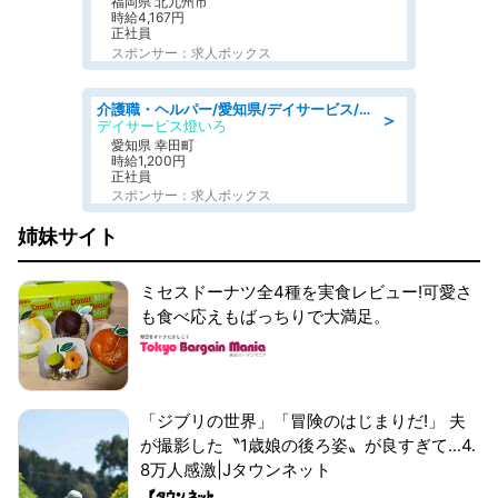
福岡県 北九州市
時給4,167円
正社員
スポンサー：求人ボックス
介護職・ヘルパー/愛知県/デイサービス/JR東海道本線 幸田/額田郡幸田町
＞
デイサービス燈いろ
愛知県 幸田町
時給1,200円
正社員
スポンサー：求人ボックス
姉妹サイト
ミセスドーナツ全4種を実食レビュー!可愛さ
も食べ応えもばっちりで大満足。
「ジブリの世界」「冒険のはじまりだ!」 夫
が撮影した〝1歳娘の後ろ姿〟が良すぎて...4.
8万人感激|Jタウンネット