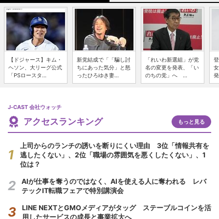
【ドジャース】キム・
新党結成で「「騙し討
「れいわ新選組」が党
登
ヘソン、大リーグ公式
ちにあった気分」と怒
名の変更を発表、「い
女
「PSロースタ...
ったひろゆき妻...
のちの党」へ ...
発
J-CAST 会社ウォッチ
アクセスランキング
もっと見る
上司からのランチの誘いを断りにくい理由 3位「情報共有を
逃したくない」、2位「職場の雰囲気を悪くしたくない」、1
位は？
AIが仕事を奪うのではなく、AIを使える人に奪われる レバ
テックIT転職フェアで特別講演会
LINE NEXTとGMOメディアがタッグ ステーブルコインを活
用したサービスの成長と事業拡大へ