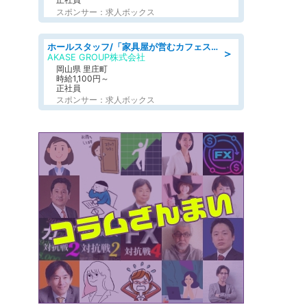
スポンサー：求人ボックス
ホールスタッフ/「家具屋が営むカフェスタッフ!」週2日～OK!嬉しいまかない付き/岡山県/浅口郡里庄町
＞
AKASE GROUP株式会社
岡山県 里庄町
時給1,100円～
正社員
スポンサー：求人ボックス