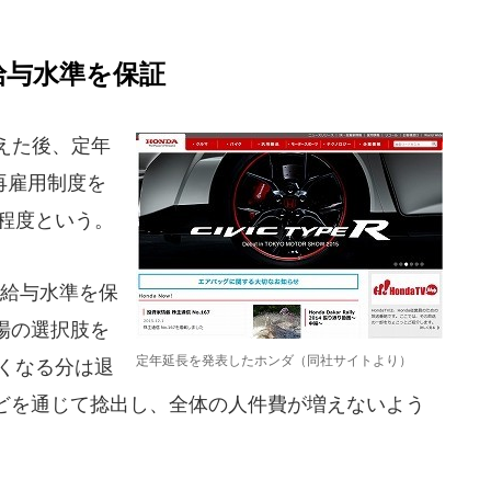
給与水準を保証
えた後、定年
再雇用制度を
程度という。
給与水準を保
場の選択肢を
定年延長を発表したホンダ（同社サイトより）
くなる分は退
どを通じて捻出し、全体の人件費が増えないよう