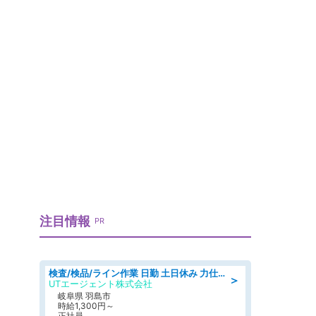
注目情報
PR
検査/検品/ライン作業 日勤 土日休み 力仕事ほぼなし 座り作業メイン 検品·検査
＞
UTエージェント株式会社
岐阜県 羽島市
時給1,300円～
正社員