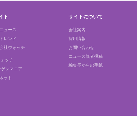
イト
サイトについて
Tニュース
会社案内
Tトレンド
採用情報
ST会社ウォッチ
お問い合わせ
ニュース読者投稿
ウォッチ
編集長からの手紙
ーゲンマニア
ネット
る