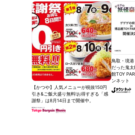
鳥取・境港
だった鬼太
館TOY PA
ンネット
【かつや】人気メニューが税抜150円
引き&ご飯大盛り無料!お得すぎる「感
謝祭」は8月14日まで開催中。