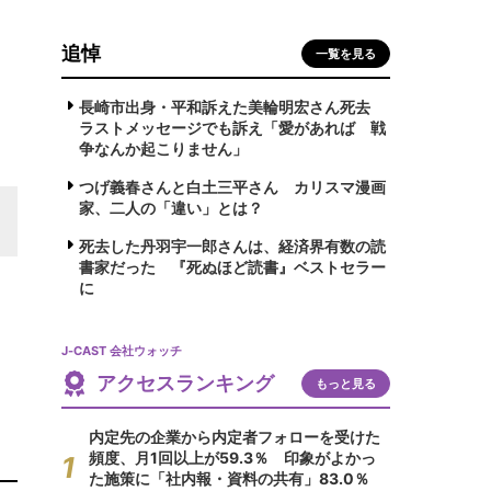
追悼
一覧を見る
長崎市出身・平和訴えた美輪明宏さん死去
ラストメッセージでも訴え「愛があれば 戦
争なんか起こりません」
つげ義春さんと白土三平さん カリスマ漫画
家、二人の「違い」とは？
死去した丹羽宇一郎さんは、経済界有数の読
書家だった 『死ぬほど読書』ベストセラー
に
J-CAST 会社ウォッチ
アクセスランキング
もっと見る
内定先の企業から内定者フォローを受けた
頻度、月1回以上が59.3％ 印象がよかっ
た施策に「社内報・資料の共有」83.0％