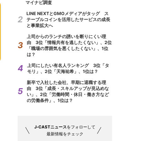
マイナビ調査
LINE NEXTとGMOメディアがタッグ ス
テーブルコインを活用したサービスの成長
と事業拡大へ
上司からのランチの誘いを断りにくい理
由 3位「情報共有を逃したくない」、2位
「職場の雰囲気を悪くしたくない」、1位
は？
上司にしたい有名人ランキング 3位「タ
モリ」、2位「天海祐希」、1位は？
新卒で入社した会社、早期に退職する理
由 3位「成長・スキルアップが見込めな
い」、2位「労働時間・休日・働き方など
の労働条件」、1位は？
J-CASTニュース
をフォローして
最新情報をチェック