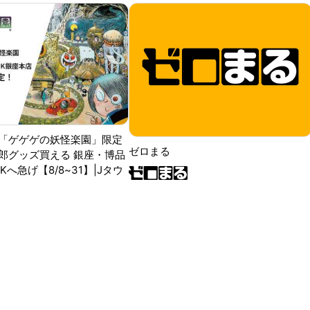
「ゲゲゲの妖怪楽園」限定
ゼロまる
郎グッズ買える 銀座・博品
RKへ急げ【8/8~31】|Jタウ