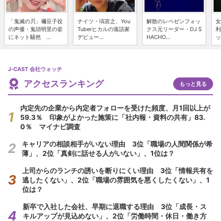
「鬼滅の刃」禰豆子役
ナイツ・塙宣之、You
解散のレペゼンフォッ
女
の声優・鬼頭明里の姿
Tuberヒカルの落語家
クス元リーダー・DJ S
利
にネット騒然 ...
デビュー...
HACHO...
ッ
J-CAST 会社ウォッチ
アクセスランキング
もっと見る
内定先の企業から内定者フォローを受けた頻度、月1回以上が
59.3％ 印象がよかった施策に「社内報・資料の共有」83.
0％ マイナビ調査
キャリアの相談相手がいない理由 3位「職場の人間関係が希
薄」、2位「真剣に話せる人がいない」、1位は？
上司からのランチの誘いを断りにくい理由 3位「情報共有を
逃したくない」、2位「職場の雰囲気を悪くしたくない」、1
位は？
新卒で入社した会社、早期に退職する理由 3位「成長・ス
キルアップが見込めない」、2位「労働時間・休日・働き方