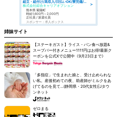
組立・組付け/高収入/日払いOK/寮完備/交替制/20・30・40代活躍中
＞
株式会社綜合キャリアオプション
熊本県 菊陽町
時給1,600円～2,000円
正社員 / 派遣社員
スポンサー：求人ボックス
姉妹サイト
【ステーキガスト】ライス・パン食べ放題&
スープバー付きメニュー1111円はお得!最新ク
ーポンを公式Xで公開中《9月23日まで》
「多指症」で生まれた娘と、受け止められな
い私。産後初めての夜、助産師がミルクをあ
げてるのを見て...(静岡県・20代女性)|Jタウ
ンネット
ゼロまる