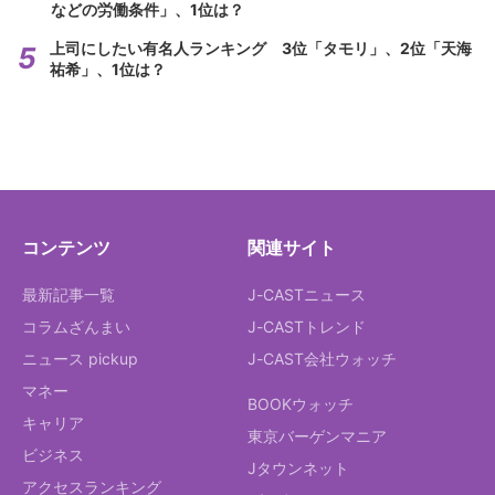
などの労働条件」、1位は？
上司にしたい有名人ランキング 3位「タモリ」、2位「天海
祐希」、1位は？
コンテンツ
関連サイト
最新記事一覧
J-CASTニュース
コラムざんまい
J-CASTトレンド
ニュース pickup
J-CAST会社ウォッチ
マネー
BOOKウォッチ
キャリア
東京バーゲンマニア
ビジネス
Jタウンネット
アクセスランキング