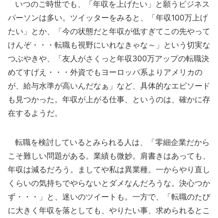
いつのご時世でも、「年収を上げたい」と願うビジネス
パーソンは多い。ツイッターをみると、「年収100万上げ
たい」とか、「今の状態だと年収が低すぎてこの先やって
けんぞ・・・転職も視野にいれなきゃな～」という切実な
つぶやきや、「友人がさくっと年収300万アップの転職決
めてすげえ・・・外資でもヨーロッパ系よりアメリカの
が、給与水準が高いんだなぁ」など、具体的なエピソード
も見つかった。年収が上がる仕事、というのは、確かに存
在するようだ。
転職を検討しているとみられる人は、「零細企業だから
こそ難しい問題がある。業績も微妙。肩書きはあっても、
年収は減るだろう。ましてや私は異業種。一からやり直し
くらいの気持ちでやらないとダメなんだろうな。決心つか
ず・・・」と、迷いのツイートも。一方で、「転職のたび
に大きく年収を落としても、やりたい事、求められるとこ