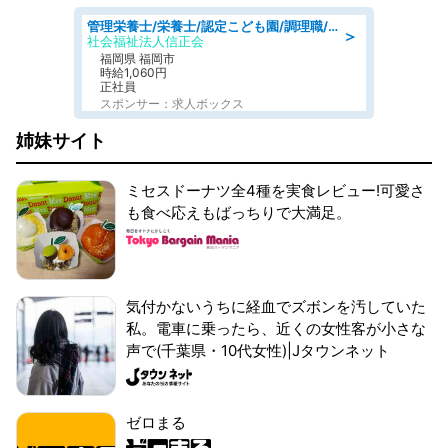
管理栄養士/栄養士/認定こども園/調理職/認定こども園/週3日～相談可能
＞
社会福祉法人信正会
福岡県 福岡市
時給1,060円
正社員
スポンサー：求人ボックス
姉妹サイト
ミセスドーナツ全4種を実食レビュー!可愛さ
も食べ応えもばっちりで大満足。
気付かないうちに経血でズボンを汚していた
私。電車に乗ったら、近くの女性客が小さな
声で(千葉県・10代女性)|Jタウンネット
ゼロまる