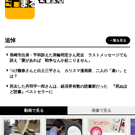
追悼
一覧を見る
長崎市出身・平和訴えた美輪明宏さん死去 ラストメッセージでも
訴え「愛があれば 戦争なんか起こりません」
つげ義春さんと白土三平さん カリスマ漫画家、二人の「違い」と
は？
死去した丹羽宇一郎さんは、経済界有数の読書家だった 『死ぬほ
ど読書』ベストセラーに
動画で見る
画像で見る