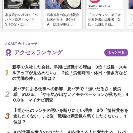
家族旅行の機内で「パ
高市首相の被災地視察
「マンガワン」第三者
コ
パだけ別席」あり？
動画が炎上 BGM付
委報告書の編集者「G
「
5児の父・エハ...
き「総理が主役...
氏」は成田卓哉...
げ
J-CAST 会社ウォッチ
アクセスランキング
もっと見る
新卒で入社した会社、早期に退職する理由 3位「成長・スキ
ルアップが見込めない」、2位「労働時間・休日・働き方など
の労働条件」、1位は？
夏バテによる仕事への影響 夏バテで「強いだるさ・疲労
感」51.0％、「やる気が出ない／モチベーションが落ちた」4
0.8％ マイナビ調査
上司からのランチの誘いを断りにくい理由 3位「情報共有を
逃したくない」、2位「職場の雰囲気を悪くしたくない」、1
位は？
AIが仕事を奪うのではなく、AIを使える人に奪われる レバ