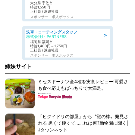
大分県 宇佐市
時給1,550円
正社員 / 派遣社員
スポンサー：求人ボックス
洗車・コーティングスタッフ
＞
株式会社I・PARTNERS
福岡県 福岡市
時給1,400円～1,750円
正社員 / 派遣社員
スポンサー：求人ボックス
姉妹サイト
ミセスドーナツ全4種を実食レビュー!可愛さ
も食べ応えもばっちりで大満足。
「ヒクイドリの部屋」から〝謎の棒〟発見さ
れる 黒くて硬くて...これは何?動物園に聞く|
Jタウンネット