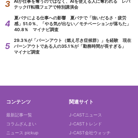
AIが仕事を奪うのではなく、AIを使える人に奪われる レバ
テックIT転職フェアで特別講演会
夏バテによる仕事への影響 夏バテで「強いだるさ・疲労
感」51.0％、「やる気が出ない／モチベーションが落ちた」
40.8％ マイナビ調査
29.3％が「バーンアウト（燃え尽き症候群）」を経験 現在
バーンアウトである人の35.1％が「勤務時間が長すぎる」
マイナビ調査
コンテンツ
関連サイト
最新記事一覧
J-CASTニュース
コラムざんまい
J-CASTトレンド
ニュース pickup
J-CAST会社ウォッチ