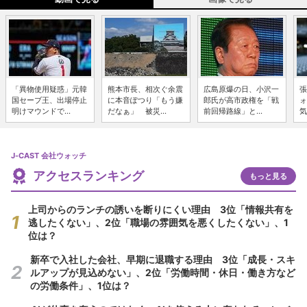
「異物使用疑惑」元韓
熊本市長、相次ぐ余震
広島原爆の日、小沢一
張
国セーブ王、出場停止
に本音ぽつり「もう嫌
郎氏が高市政権を「戦
ォ
明けマウンドで...
だなぁ」 被災...
前回帰路線」と...
気
J-CAST 会社ウォッチ
アクセスランキング
もっと見る
上司からのランチの誘いを断りにくい理由 3位「情報共有を
逃したくない」、2位「職場の雰囲気を悪くしたくない」、1
位は？
新卒で入社した会社、早期に退職する理由 3位「成長・スキ
ルアップが見込めない」、2位「労働時間・休日・働き方など
の労働条件」、1位は？