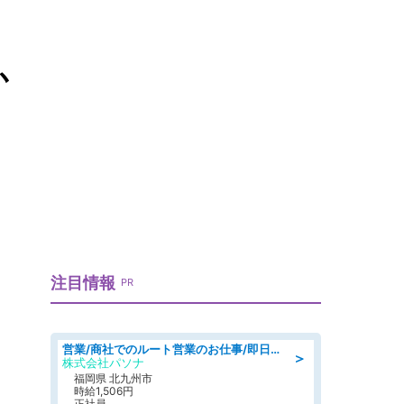
か
注目情報
PR
営業/商社でのルート営業のお仕事/即日勤務可/車通勤可/営業
＞
株式会社パソナ
福岡県 北九州市
時給1,506円
正社員