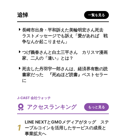
追悼
一覧を見る
長崎市出身・平和訴えた美輪明宏さん死去
ラストメッセージでも訴え「愛があれば 戦
争なんか起こりません」
つげ義春さんと白土三平さん カリスマ漫画
家、二人の「違い」とは？
死去した丹羽宇一郎さんは、経済界有数の読
書家だった 『死ぬほど読書』ベストセラー
に
J-CAST 会社ウォッチ
アクセスランキング
もっと見る
LINE NEXTとGMOメディアがタッグ ステ
ーブルコインを活用したサービスの成長と
事業拡大へ