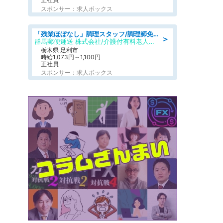
スポンサー：求人ボックス
「残業ほぼなし」調理スタッフ/調理師免許必須/正職員/日勤のみ/介護付き有料老人ホーム/社会保障完備
＞
群馬郵便逓送 株式会社/介護付有料老人ホーム ふる里
栃木県 足利市
時給1,073円～1,100円
正社員
スポンサー：求人ボックス