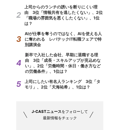
上司からのランチの誘いを断りにくい理
由 3位「情報共有を逃したくない」、2位
「職場の雰囲気を悪くしたくない」、1位
は？
AIが仕事を奪うのではなく、AIを使える人
に奪われる レバテックIT転職フェアで特
別講演会
新卒で入社した会社、早期に退職する理
由 3位「成長・スキルアップが見込めな
い」、2位「労働時間・休日・働き方など
の労働条件」、1位は？
上司にしたい有名人ランキング 3位「タ
モリ」、2位「天海祐希」、1位は？
J-CASTニュース
をフォローして
最新情報をチェック