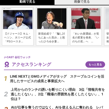
動画で見る
画像で見る
【ドジャース】キム・
新党結成で「「騙し討
「れいわ新選組」が党
登
ヘソン、大リーグ公式
ちにあった気分」と怒
名の変更を発表、「い
女
「PSロースタ...
ったひろゆき妻...
のちの党」へ ...
発
J-CAST 会社ウォッチ
アクセスランキング
もっと見る
LINE NEXTとGMOメディアがタッグ ステーブルコインを活
用したサービスの成長と事業拡大へ
上司からのランチの誘いを断りにくい理由 3位「情報共有を
逃したくない」、2位「職場の雰囲気を悪くしたくない」、1
位は？
AIが仕事を奪うのではなく、AIを使える人に奪われる レバ