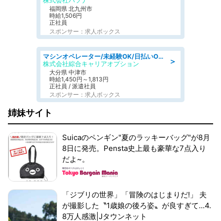
株式会社パソナ
福岡県 北九州市
時給1,506円
正社員
スポンサー：求人ボックス
マシンオペレーター/未経験OK/日払いOK/交替制/20・30・40代活躍中/製造 工場
＞
株式会社綜合キャリアオプション
大分県 中津市
時給1,450円～1,813円
正社員 / 派遣社員
スポンサー：求人ボックス
姉妹サイト
Suicaのペンギン"夏のラッキーバッグ"が8月
8日に発売。Pensta史上最も豪華な7点入り
だよ~。
「ジブリの世界」「冒険のはじまりだ!」 夫
が撮影した〝1歳娘の後ろ姿〟が良すぎて...4.
8万人感激|Jタウンネット