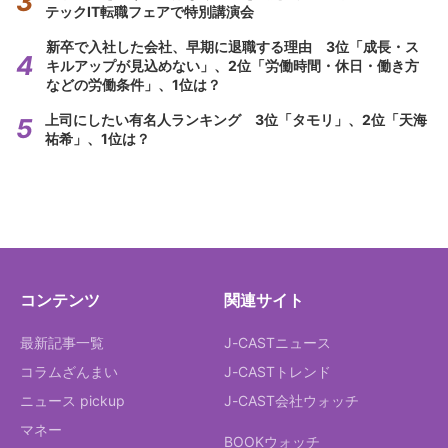
テックIT転職フェアで特別講演会
新卒で入社した会社、早期に退職する理由 3位「成長・ス
キルアップが見込めない」、2位「労働時間・休日・働き方
などの労働条件」、1位は？
上司にしたい有名人ランキング 3位「タモリ」、2位「天海
祐希」、1位は？
コンテンツ
関連サイト
最新記事一覧
J-CASTニュース
コラムざんまい
J-CASTトレンド
ニュース pickup
J-CAST会社ウォッチ
マネー
BOOKウォッチ