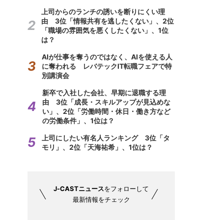
上司からのランチの誘いを断りにくい理
由 3位「情報共有を逃したくない」、2位
「職場の雰囲気を悪くしたくない」、1位
は？
AIが仕事を奪うのではなく、AIを使える人
に奪われる レバテックIT転職フェアで特
別講演会
新卒で入社した会社、早期に退職する理
由 3位「成長・スキルアップが見込めな
い」、2位「労働時間・休日・働き方など
の労働条件」、1位は？
上司にしたい有名人ランキング 3位「タ
モリ」、2位「天海祐希」、1位は？
J-CASTニュース
をフォローして
最新情報をチェック