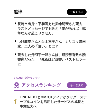
追悼
一覧を見る
長崎市出身・平和訴えた美輪明宏さん死去
ラストメッセージでも訴え「愛があれば 戦
争なんか起こりません」
つげ義春さんと白土三平さん カリスマ漫画
家、二人の「違い」とは？
死去した丹羽宇一郎さんは、経済界有数の読
書家だった 『死ぬほど読書』ベストセラー
に
J-CAST 会社ウォッチ
アクセスランキング
もっと見る
LINE NEXTとGMOメディアがタッグ ステ
ーブルコインを活用したサービスの成長と
事業拡大へ