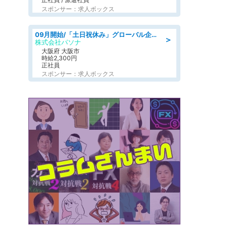
スポンサー：求人ボックス
09月開始/「土日祝休み」グローバル企業での産業保健のお仕事/保健師/高時給/残業なし/服装自由
＞
株式会社パソナ
大阪府 大阪市
時給2,300円
正社員
スポンサー：求人ボックス