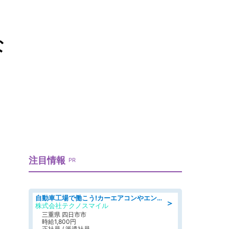
な
注目情報
PR
自動車工場で働こう!カーエアコンやエンジンの製造・加工業務/寮完備 denso aichi
＞
株式会社テクノスマイル
三重県 四日市市
時給1,800円
正社員 / 派遣社員