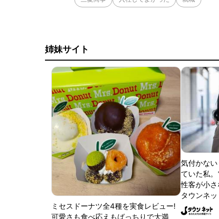
姉妹サイト
気付かない
ていた私。
性客が小さな
タウンネッ
ミセスドーナツ全4種を実食レビュー!
可愛さも食べ応えもばっちりで大満