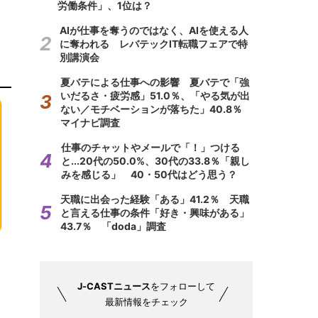
労働条件」、1位は？
AIが仕事を奪うのではなく、AIを使える人
に奪われる レバテックIT転職フェアで特
別講演会
夏バテによる仕事への影響 夏バテで「強
いだるさ・疲労感」51.0％、「やる気が出
ない／モチベーションが落ちた」40.8％
マイナビ調査
仕事のチャットやメールで「！」つける
と...20代の50.0%、30代の33.8％「親し
みを感じる」 40・50代はどう思う？
天職に出会った経験「ある」41.2％ 天職
と言える仕事の条件「好き・興味がある」
43.7％ 「doda」調査
J-CASTニュース
をフォローして
最新情報をチェック