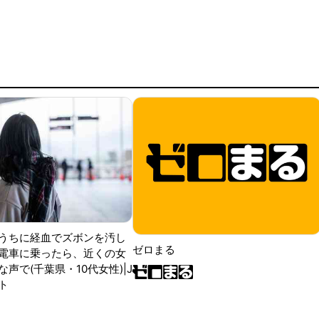
うちに経血でズボンを汚し
ゼロまる
電車に乗ったら、近くの女
声で(千葉県・10代女性)|J
ト