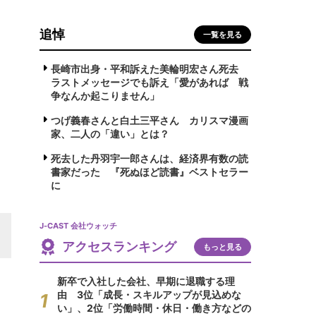
追悼
一覧を見る
長崎市出身・平和訴えた美輪明宏さん死去
ラストメッセージでも訴え「愛があれば 戦
争なんか起こりません」
つげ義春さんと白土三平さん カリスマ漫画
家、二人の「違い」とは？
死去した丹羽宇一郎さんは、経済界有数の読
書家だった 『死ぬほど読書』ベストセラー
に
J-CAST 会社ウォッチ
アクセスランキング
もっと見る
新卒で入社した会社、早期に退職する理
由 3位「成長・スキルアップが見込めな
い」、2位「労働時間・休日・働き方などの