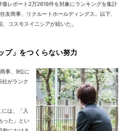
評価レポート2万2618件を対象にランキングを集計
で住友商事、リクルートホールディングス。以下、
船、コスモスイニシアが続いた。
ップ」をつくらない努力
商事、9位に
5社がランク
ミには、「入
あった」とい
活動における