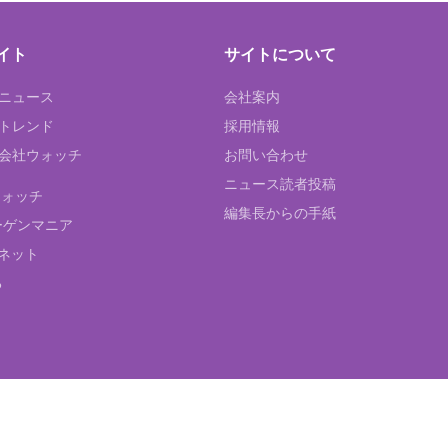
イト
サイトについて
Tニュース
会社案内
Tトレンド
採用情報
ST会社ウォッチ
お問い合わせ
ニュース読者投稿
ウォッチ
編集長からの手紙
ーゲンマニア
ネット
る