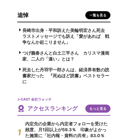
追悼
一覧を見る
長崎市出身・平和訴えた美輪明宏さん死去
ラストメッセージでも訴え「愛があれば 戦
争なんか起こりません」
つげ義春さんと白土三平さん カリスマ漫画
家、二人の「違い」とは？
死去した丹羽宇一郎さんは、経済界有数の読
書家だった 『死ぬほど読書』ベストセラー
に
J-CAST 会社ウォッチ
アクセスランキング
もっと見る
内定先の企業から内定者フォローを受けた
頻度、月1回以上が59.3％ 印象がよかっ
た施策に「社内報・資料の共有」83.0％