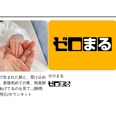
ゼロまる
で生まれた娘と、受け止め
。産後初めての夜、助産師
げてるのを見て...(静岡
性)|Jタウンネット