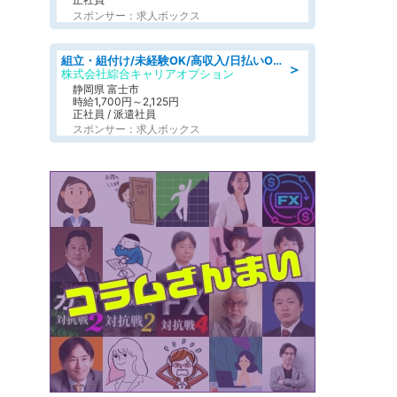
スポンサー：求人ボックス
組立・組付け/未経験OK/高収入/日払いOK/寮費無料/交替制
＞
株式会社綜合キャリアオプション
静岡県 富士市
時給1,700円～2,125円
正社員 / 派遣社員
スポンサー：求人ボックス