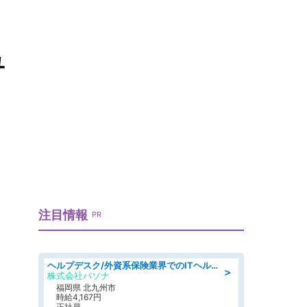
ュ
注目情報
PR
ヘルプデスク/外資系保険業界でのITヘルプデスク業務/駅近/即日勤務可/ヘルプデスク
＞
株式会社パソナ
福岡県 北九州市
時給4,167円
正社員