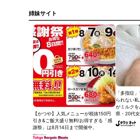
姉妹サイト
「多指症」
られない私
がミルクをあ
【かつや】人気メニューが税抜150円
県・20代女
引き&ご飯大盛り無料!お得すぎる「感
謝祭」は8月14日まで開催中。