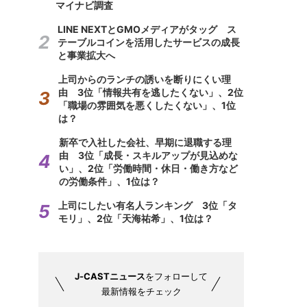
マイナビ調査
LINE NEXTとGMOメディアがタッグ ス
テーブルコインを活用したサービスの成長
と事業拡大へ
上司からのランチの誘いを断りにくい理
由 3位「情報共有を逃したくない」、2位
「職場の雰囲気を悪くしたくない」、1位
は？
新卒で入社した会社、早期に退職する理
由 3位「成長・スキルアップが見込めな
い」、2位「労働時間・休日・働き方など
の労働条件」、1位は？
上司にしたい有名人ランキング 3位「タ
モリ」、2位「天海祐希」、1位は？
J-CASTニュース
をフォローして
最新情報をチェック