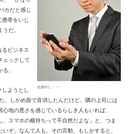
バカだと感じ
に携帯をいじ
ようだ。
れるビジネス
チェックして
かる。
会議中に・・・
クしようとし
った。しかめ面で音消したんだけど、隣の上司には
居心地の悪さを感じているらしき人もいれば、
し、スマホの横持ちって不自然だよな」と、つま
たいぞ」なんて人も。その言動、もしかすると、