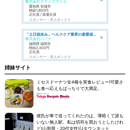
株式会社テクノスマイル
愛知県 安城市
時給1,800円
正社員 / 派遣社員
スポンサー：求人ボックス
「土日祝休み」ヘルスケア業界の産業保健師/高時給/未経験OK/要資格:保健師、正看護師
＞
株式会社パソナ
福岡県 福岡市
時給2,300円
正社員
スポンサー：求人ボックス
姉妹サイト
ミセスドーナツ全4種を実食レビュー!可愛さ
も食べ応えもばっちりで大満足。
彼氏が車で送ってくれたのは、薄暗くて誰も
いない無人駅。私は切符を買おうとしたけれ
ど(山形県・20代女性)|Jタウンネット