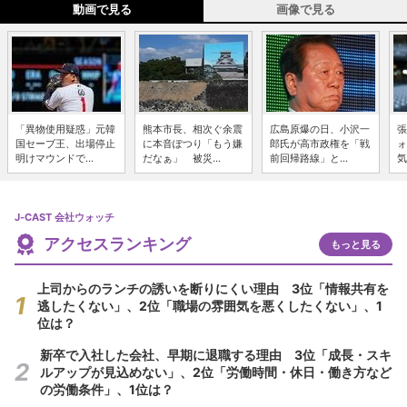
動画で見る
画像で見る
「異物使用疑惑」元韓
熊本市長、相次ぐ余震
広島原爆の日、小沢一
張
国セーブ王、出場停止
に本音ぽつり「もう嫌
郎氏が高市政権を「戦
ォ
明けマウンドで...
だなぁ」 被災...
前回帰路線」と...
気
J-CAST 会社ウォッチ
アクセスランキング
もっと見る
上司からのランチの誘いを断りにくい理由 3位「情報共有を
逃したくない」、2位「職場の雰囲気を悪くしたくない」、1
位は？
新卒で入社した会社、早期に退職する理由 3位「成長・スキ
ルアップが見込めない」、2位「労働時間・休日・働き方など
の労働条件」、1位は？