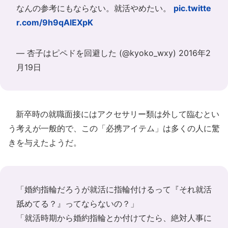
なんの参考にもならない。就活やめたい。
pic.twitte
r.com/9h9qAlEXpK
— 杏子はピペドを回避した (@kyoko_wxy)
2016年2
月19日
新卒時の就職面接にはアクセサリー類は外して臨むとい
う考えが一般的で、この「必携アイテム」は多くの人に驚
きを与えたようだ。
「婚約指輪だろうが就活に指輪付けるって『それ就活
舐めてる？』ってならないの？」
「就活時期から婚約指輪とか付けてたら、絶対人事に