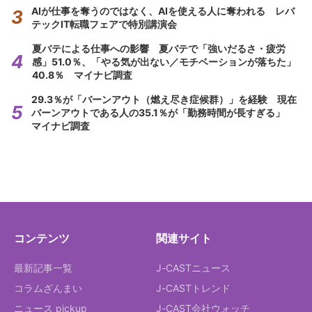
AIが仕事を奪うのではなく、AIを使える人に奪われる レバ
テックIT転職フェアで特別講演会
夏バテによる仕事への影響 夏バテで「強いだるさ・疲労
感」51.0％、「やる気が出ない／モチベーションが落ちた」
40.8％ マイナビ調査
29.3％が「バーンアウト（燃え尽き症候群）」を経験 現在
バーンアウトである人の35.1％が「勤務時間が長すぎる」
マイナビ調査
コンテンツ
関連サイト
最新記事一覧
J-CASTニュース
コラムざんまい
J-CASTトレンド
ニュース pickup
J-CAST会社ウォッチ