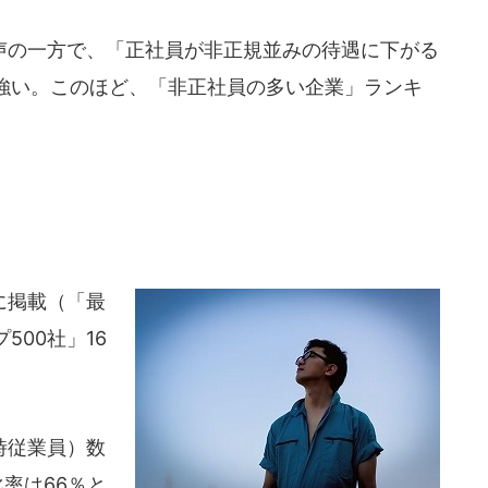
の一方で、「正社員が非正規並みの待遇に下がる
強い。このほど、「非正社員の多い企業」ランキ
。
に掲載（「最
00社」16
時従業員）数
比率は66％と