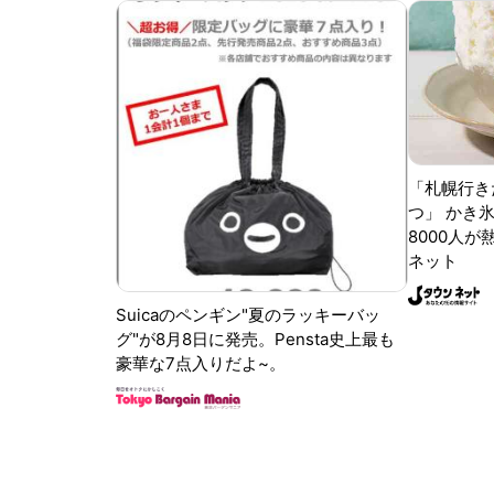
「札幌行き
つ」 かき
8000人が
ネット
Suicaのペンギン"夏のラッキーバッ
グ"が8月8日に発売。Pensta史上最も
豪華な7点入りだよ~。