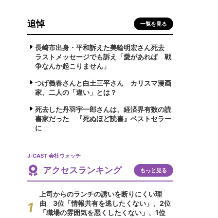
追悼
一覧を見る
長崎市出身・平和訴えた美輪明宏さん死去
ラストメッセージでも訴え「愛があれば 戦
争なんか起こりません」
つげ義春さんと白土三平さん カリスマ漫画
家、二人の「違い」とは？
死去した丹羽宇一郎さんは、経済界有数の読
書家だった 『死ぬほど読書』ベストセラー
に
J-CAST 会社ウォッチ
アクセスランキング
もっと見る
上司からのランチの誘いを断りにくい理
由 3位「情報共有を逃したくない」、2位
「職場の雰囲気を悪くしたくない」、1位