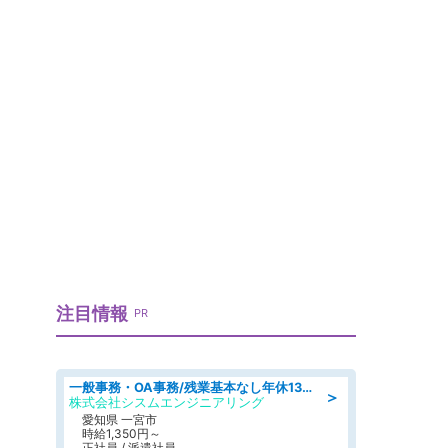
注目情報
PR
一般事務・OA事務/残業基本なし年休130日社保完備の一般・調達事務
＞
株式会社シスムエンジニアリング
愛知県 一宮市
時給1,350円～
正社員 / 派遣社員