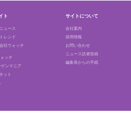
イト
サイトについて
Tニュース
会社案内
Tトレンド
採用情報
ST会社ウォッチ
お問い合わせ
ニュース読者投稿
ウォッチ
編集長からの手紙
ーゲンマニア
ネット
る