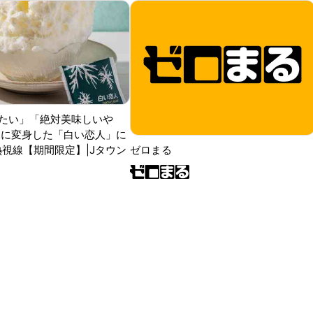
たい」「絶対美味しいや
氷に変身した「白い恋人」に
熱視線【期間限定】|Jタウン
ゼロまる