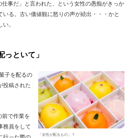
仕事だ」と言われた、という女性の愚痴がきっか
ている。古い価値観に怒りの声が続出・・・かと
しい。
配っといて」
菓子を配るの
が投稿された
の前で作業を
事務員をして
「女性が配るもの」？
に行った際の