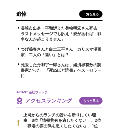
追悼
一覧を見る
長崎市出身・平和訴えた美輪明宏さん死去
ラストメッセージでも訴え「愛があれば 戦
争なんか起こりません」
つげ義春さんと白土三平さん カリスマ漫画
家、二人の「違い」とは？
死去した丹羽宇一郎さんは、経済界有数の読
書家だった 『死ぬほど読書』ベストセラー
に
J-CAST 会社ウォッチ
アクセスランキング
もっと見る
上司からのランチの誘いを断りにくい理
由 3位「情報共有を逃したくない」、2位
「職場の雰囲気を悪くしたくない」、1位