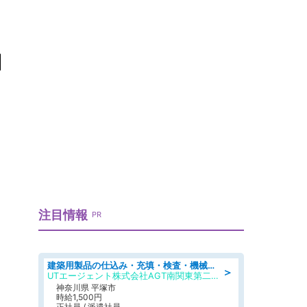
由
注目情報
PR
建築用製品の仕込み・充填・検査・機械操作/寮完備/日払い/工場・製造
＞
UTエージェント株式会社AGT南関東第二CU
神奈川県 平塚市
時給1,500円
正社員 / 派遣社員