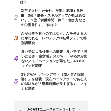
は？
新卒で入社した会社、早期に退職する理
由 3位「成長・スキルアップが見込めな
い」、2位「労働時間・休日・働き方など
の労働条件」、1位は？
AIが仕事を奪うのではなく、AIを使える人
に奪われる レバテックIT転職フェアで特
別講演会
夏バテによる仕事への影響 夏バテで「強
いだるさ・疲労感」51.0％、「やる気が出
ない／モチベーションが落ちた」40.8％
マイナビ調査
29.3％が「バーンアウト（燃え尽き症候
群）」を経験 現在バーンアウトである人
の35.1％が「勤務時間が長すぎる」 マイ
ナビ調査
J-CASTニュース
をフォローして