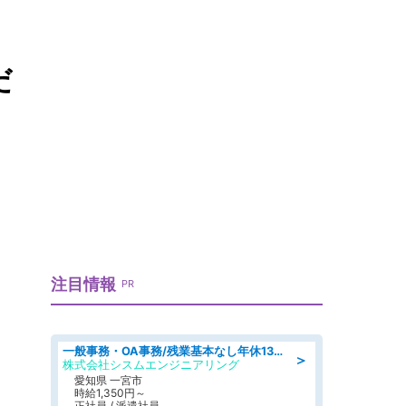
だ
注目情報
PR
一般事務・OA事務/残業基本なし年休130日社保完備の一般・調達事務
＞
株式会社シスムエンジニアリング
愛知県 一宮市
時給1,350円～
正社員 / 派遣社員