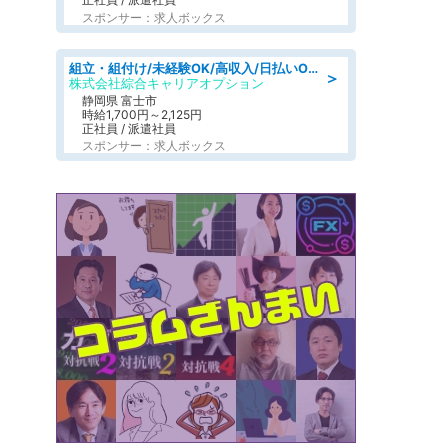
スポンサー：求人ボックス
組立・組付け/未経験OK/高収入/日払いOK/寮費無料/交替制
＞
株式会社綜合キャリアオプション
静岡県 富士市
時給1,700円～2,125円
正社員 / 派遣社員
スポンサー：求人ボックス