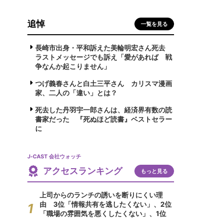
追悼
一覧を見る
長崎市出身・平和訴えた美輪明宏さん死去
ラストメッセージでも訴え「愛があれば 戦
争なんか起こりません」
つげ義春さんと白土三平さん カリスマ漫画
家、二人の「違い」とは？
死去した丹羽宇一郎さんは、経済界有数の読
書家だった 『死ぬほど読書』ベストセラー
に
J-CAST 会社ウォッチ
アクセスランキング
もっと見る
上司からのランチの誘いを断りにくい理
由 3位「情報共有を逃したくない」、2位
「職場の雰囲気を悪くしたくない」、1位