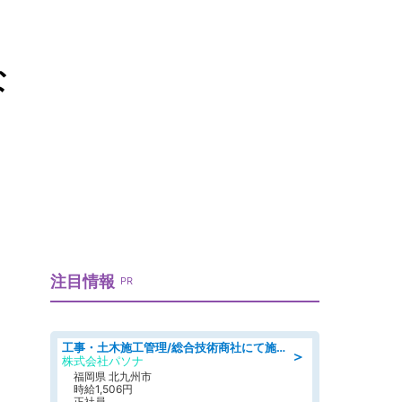
な
注目情報
PR
工事・土木施工管理/総合技術商社にて施工管理のお仕事/即日勤務可/車通勤可/工事・土木施工管理/生産・品質管理
＞
株式会社パソナ
福岡県 北九州市
時給1,506円
正社員