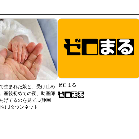
ゼロまる
で生まれた娘と、受け止め
。産後初めての夜、助産師
げてるのを見て...(静岡
性)|Jタウンネット