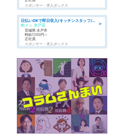
スポンサー：求人ボックス
日払いOKで即日収入/キッチンスタッフ/「原付免許必須」デリバリー業務など、自己成長可能な幅広い仕事に挑戦!髪型自由&ピアス・ネイルOK/茨城県/水戸市
＞
肉メシ 水戸店
茨城県 水戸市
時給1,100円～
正社員
スポンサー：求人ボックス