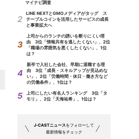
マイナビ調査
LINE NEXTとGMOメディアがタッグ ス
テーブルコインを活用したサービスの成長
と事業拡大へ
上司からのランチの誘いを断りにくい理
由 3位「情報共有を逃したくない」、2位
「職場の雰囲気を悪くしたくない」、1位
は？
新卒で入社した会社、早期に退職する理
由 3位「成長・スキルアップが見込めな
い」、2位「労働時間・休日・働き方など
の労働条件」、1位は？
上司にしたい有名人ランキング 3位「タ
モリ」、2位「天海祐希」、1位は？
J-CASTニュース
をフォローして
最新情報をチェック