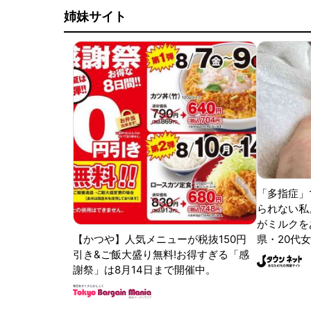
姉妹サイト
「多指症」
られない私
がミルクをあ
【かつや】人気メニューが税抜150円
県・20代女
引き&ご飯大盛り無料!お得すぎる「感
謝祭」は8月14日まで開催中。