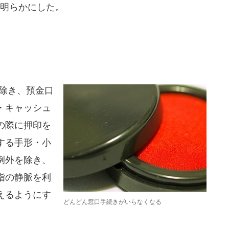
が明らかにした。
除き、預金口
・キャッシュ
の際に押印を
する手形・小
例外を除き、
指の静脈を利
えるようにす
どんどん窓口手続きがいらなくなる