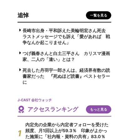
追悼
一覧を見る
長崎市出身・平和訴えた美輪明宏さん死去
ラストメッセージでも訴え「愛があれば 戦
争なんか起こりません」
つげ義春さんと白土三平さん カリスマ漫画
家、二人の「違い」とは？
死去した丹羽宇一郎さんは、経済界有数の読
書家だった 『死ぬほど読書』ベストセラー
に
J-CAST 会社ウォッチ
アクセスランキング
もっと見る
内定先の企業から内定者フォローを受けた
頻度、月1回以上が59.3％ 印象がよかっ
た施策に「社内報・資料の共有」83.0％