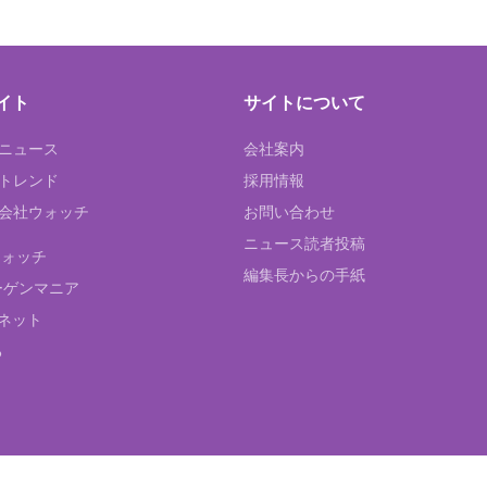
イト
サイトについて
Tニュース
会社案内
Tトレンド
採用情報
ST会社ウォッチ
お問い合わせ
ニュース読者投稿
ウォッチ
編集長からの手紙
ーゲンマニア
ネット
る