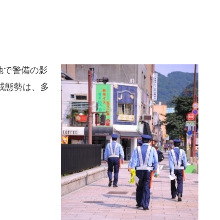
地で警備の影
戒態勢は、多