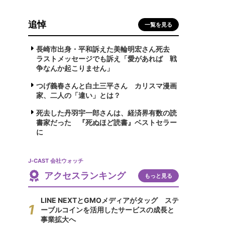
追悼
一覧を見る
長崎市出身・平和訴えた美輪明宏さん死去
ラストメッセージでも訴え「愛があれば 戦
争なんか起こりません」
つげ義春さんと白土三平さん カリスマ漫画
家、二人の「違い」とは？
死去した丹羽宇一郎さんは、経済界有数の読
書家だった 『死ぬほど読書』ベストセラー
に
J-CAST 会社ウォッチ
アクセスランキング
もっと見る
LINE NEXTとGMOメディアがタッグ ステ
ーブルコインを活用したサービスの成長と
事業拡大へ