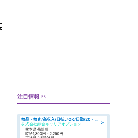
幕
注目情報
PR
検品・検査/高収入/日払いOK/日勤/20・30・40代活躍中/製造 工場
＞
株式会社綜合キャリアオプション
熊本県 菊陽町
時給1,800円～2,250円
正社員 / 派遣社員