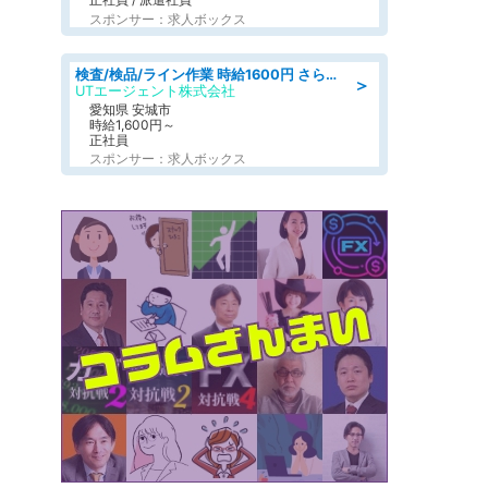
スポンサー：求人ボックス
検査/検品/ライン作業 時給1600円 さら半年ごとに時給50円UP 検品·検査
＞
UTエージェント株式会社
愛知県 安城市
時給1,600円～
正社員
スポンサー：求人ボックス