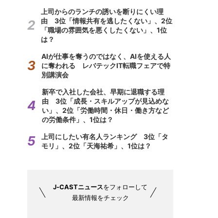
上司からのランチの誘いを断りにくい理
由 3位「情報共有を逃したくない」、2位
「職場の雰囲気を悪くしたくない」、1位
は？
AIが仕事を奪うのではなく、AIを使える人
に奪われる レバテックIT転職フェアで特
別講演会
新卒で入社した会社、早期に退職する理
由 3位「成長・スキルアップが見込めな
い」、2位「労働時間・休日・働き方など
の労働条件」、1位は？
上司にしたい有名人ランキング 3位「タ
モリ」、2位「天海祐希」、1位は？
J-CASTニュース
をフォローして
最新情報をチェック