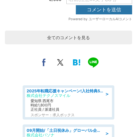
全てのコメントを見る
2025年転職応援キャンペーン!入社特典58万円/デンソーで働こう!自動車工場で小型部品の検査業務 denso aichi
＞
株式会社テクノスマイル
愛知県 西尾市
時給1,800円
正社員 / 派遣社員
スポンサー：求人ボックス
09月開始/「土日祝休み」グローバル企業での産業保健のお仕事/保健師/高時給/残業なし/服装自由
＞
株式会社パソナ