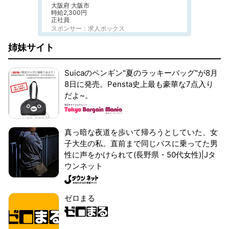
大阪府 大阪市
時給2,300円
正社員
スポンサー：求人ボックス
姉妹サイト
Suicaのペンギン"夏のラッキーバッグ"が8月
8日に発売。Pensta史上最も豪華な7点入り
だよ~。
真っ暗な夜道を歩いて帰ろうとしていた、女
子大生の私。直前まで同じバスに乗ってた男
性に声をかけられて(長野県・50代女性)|Jタ
ウンネット
ゼロまる