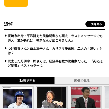
追悼
一覧を見る
長崎市出身・平和訴えた美輪明宏さん死去 ラストメッセージでも
訴え「愛があれば 戦争なんか起こりません」
つげ義春さんと白土三平さん カリスマ漫画家、二人の「違い」と
は？
死去した丹羽宇一郎さんは、経済界有数の読書家だった 『死ぬほ
ど読書』ベストセラーに
動画で見る
画像で見る