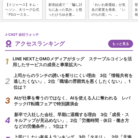
【ドジャース】キム・
新党結成で「「騙し討
「れいわ新選組」が党
登
ヘソン、大リーグ公式
ちにあった気分」と怒
名の変更を発表、「い
女
「PSロースタ...
ったひろゆき妻...
のちの党」へ ...
発
J-CAST 会社ウォッチ
アクセスランキング
もっと見る
LINE NEXTとGMOメディアがタッグ ステーブルコインを活
用したサービスの成長と事業拡大へ
上司からのランチの誘いを断りにくい理由 3位「情報共有を
逃したくない」、2位「職場の雰囲気を悪くしたくない」、1
位は？
AIが仕事を奪うのではなく、AIを使える人に奪われる レバ
テックIT転職フェアで特別講演会
新卒で入社した会社、早期に退職する理由 3位「成長・ス
キルアップが見込めない」、2位「労働時間・休日・働き方
などの労働条件」、1位は？
上司にしたい有名人ランキング 3位「タモリ」、2位「天海