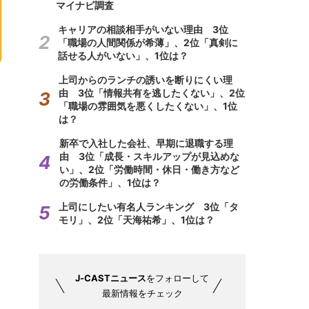
マイナビ調査
キャリアの相談相手がいない理由 3位
「職場の人間関係が希薄」、2位「真剣に
話せる人がいない」、1位は？
上司からのランチの誘いを断りにくい理
由 3位「情報共有を逃したくない」、2位
「職場の雰囲気を悪くしたくない」、1位
は？
新卒で入社した会社、早期に退職する理
由 3位「成長・スキルアップが見込めな
い」、2位「労働時間・休日・働き方など
の労働条件」、1位は？
上司にしたい有名人ランキング 3位「タ
モリ」、2位「天海祐希」、1位は？
J-CASTニュース
をフォローして
最新情報をチェック