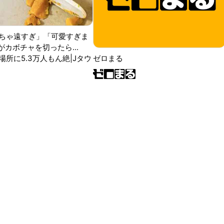
ちゃ遠すぎ」「可愛すぎま
がカボチャを切ったら...
場所に5.3万人もん絶|Jタウ
ゼロまる