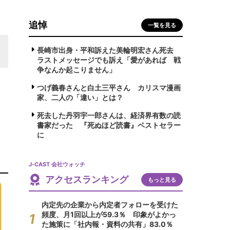
追悼
一覧を見る
長崎市出身・平和訴えた美輪明宏さん死去
ラストメッセージでも訴え「愛があれば 戦
争なんか起こりません」
つげ義春さんと白土三平さん カリスマ漫画
家、二人の「違い」とは？
死去した丹羽宇一郎さんは、経済界有数の読
書家だった 『死ぬほど読書』ベストセラー
に
J-CAST 会社ウォッチ
アクセスランキング
もっと見る
内定先の企業から内定者フォローを受けた
頻度、月1回以上が59.3％ 印象がよかっ
た施策に「社内報・資料の共有」83.0％