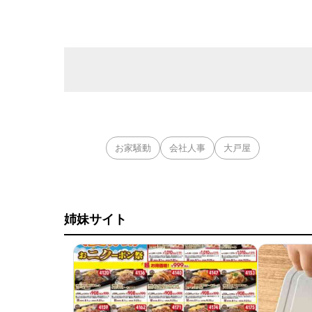
お家騒動
会社人事
大戸屋
姉妹サイト