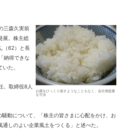
家の三森久実前
発展。株主総
（62）と長
「納得できな
ていた。
任。取締役8人
お膳をひっくり返すようなこともなく、会社側提案
を可決
騒動について、「株主の皆さまに心配をかけ、お
風通しのよい企業風土をつくる」と述べた。