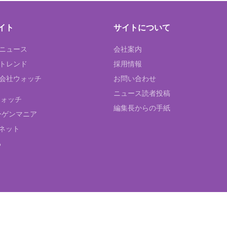
イト
サイトについて
Tニュース
会社案内
Tトレンド
採用情報
ST会社ウォッチ
お問い合わせ
ニュース読者投稿
ウォッチ
編集長からの手紙
ーゲンマニア
ネット
る