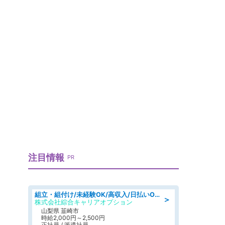
注目情報
PR
組立・組付け/未経験OK/高収入/日払いOK/寮費無料/日勤
＞
株式会社綜合キャリアオプション
山梨県 韮崎市
時給2,000円～2,500円
正社員 / 派遣社員